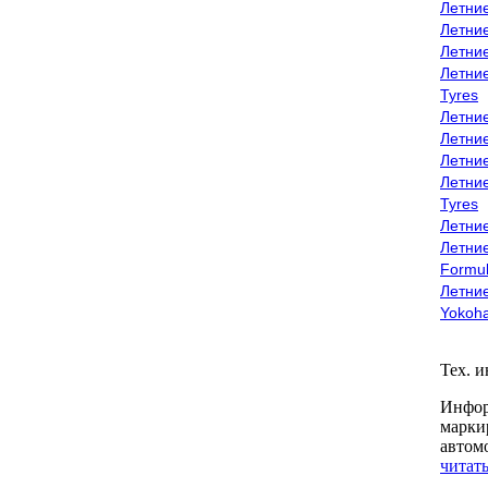
Летни
Летни
Летни
Летни
Tyres
Летни
Летни
Летние
Летни
Tyres
Летние
Летние
Formu
Летни
Yokoh
Тех. 
Инфор
марки
автом
читать