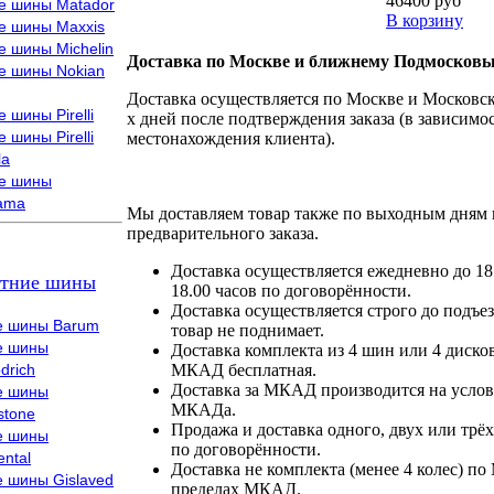
46400 руб
е шины Matador
В корзину
е шины Maxxis
е шины Michelin
Доставка по Москве и ближнему Подмосковь
е шины Nokian
Доставка осуществляется по Москве и Московско
 шины Pirelli
х дней после подтверждения заказа (в зависимос
 шины Pirelli
местонахождения клиента).
la
е шины
ama
Мы доставляем товар также по выходным дням 
предварительного заказа.
Доставка осуществляется ежедневно до 18
тние шины
18.00 часов по договорённости.
Доставка осуществляется строго до подъез
е шины Barum
товар не поднимает.
е шины
Доставка комплекта из 4 шин или 4 диско
drich
МКАД бесплатная.
Доставка за МКАД производится на условия
е шины
МКАДа.
stone
Продажа и доставка одного, двух или трёх
е шины
по договорённости.
ental
Доставка не комплекта (менее 4 колес) по
е шины Gislaved
пределах МКАД.