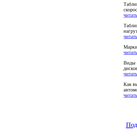
Табли
скоро
читать
Табли
нагру
читать
Марки
читать
Виды 
диско
читать
Как в
автом
читать
Под