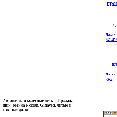
про
Д
Диски
ACUR
шт
Диски
KFZ
Автошины и колесные диски, Продажа
шин, резина Nokian, Gislaved, литые и
кованые диски.