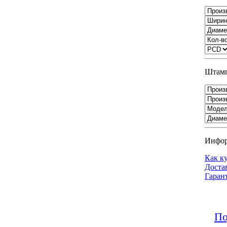
Штамп
Инфо
Как к
Доста
Гаран
По