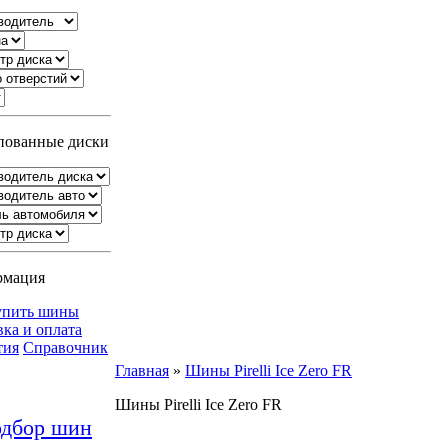
ованные диски
рмация
упить шины
вка и оплата
тия
Справочник
Главная
»
Шины Pirelli Ice Zero FR
Шины Pirelli Ice Zero FR
дбор шин