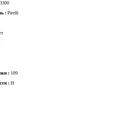
3300
ль :
Pirelli
ет
5
зки :
109
сти :
H