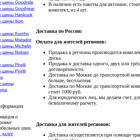
е шины Goodride
В наличии есть пакеты для автошин, стоим
е шины Goodyear
комплект, из 4 шт.
е шины Hankook
е шины Ikon
Доставка по России:
е шины Kumho
е шины Matador
Оплата для жителей регионов:
 шины Michelin
е шины Nokian
Продажа в регионы производится комплек
диска.
Продажа и доставка одного, двух или трёх
 шины Pirelli
договорённости.
 шины Pirelli
Доставка по Москве до транспортной комп
la
больше, бесплатная.
е шины
Доставка по Москве до транспортной комп
ama
стоит 1000 руб.
Для юридических лиц, мы делаем счет, дл
безналичному расчету.
информация
мация о
ровке
Доставка для жителей регионов:
обильных шин.
 далее
Доставка осуществляется при помощи тр