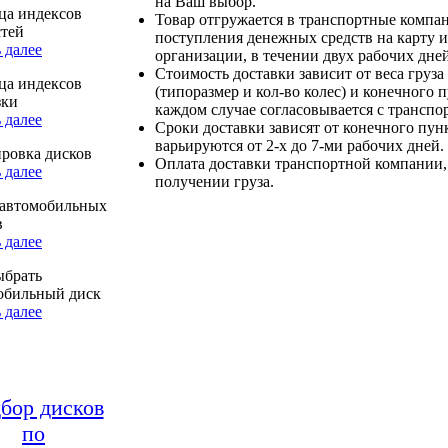
на Ваш выбор.
ца индексов
Товар отгружается в транспортные компа
стей
поступления денежных средств на карту и
 далее
организации, в течении двух рабочих дней
Стоимость доставки зависит от веса груза
ца индексов
(типоразмер и кол-во колес) и конечного 
зки
каждом случае согласовывается с транспо
 далее
Сроки доставки зависят от конечного пун
варьируются от 2-х до 7-ми рабочих дней.
ровка дисков
Оплата доставки транспортной компании,
 далее
получении груза.
автомобильных
в
 далее
ыбрать
обильный диск
 далее
бор дисков
по