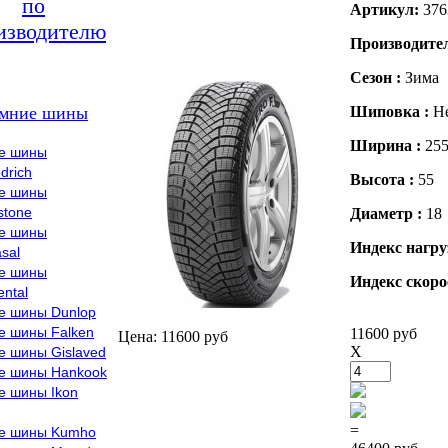
по
Артикул:
376
изводителю
Производите
Сезон :
Зима
мние шины
Шиповка :
Н
Ширина :
25
е шины
drich
Высота :
55
е шины
stone
Диаметр :
18
е шины
Индекс нагру
sal
е шины
Индекс скоро
ental
е шины Dunlop
е шины Falken
11600 руб
Цена: 11600 руб
X
е шины Gislaved
е шины Hankook
е шины Ikon
=
е шины Kumho