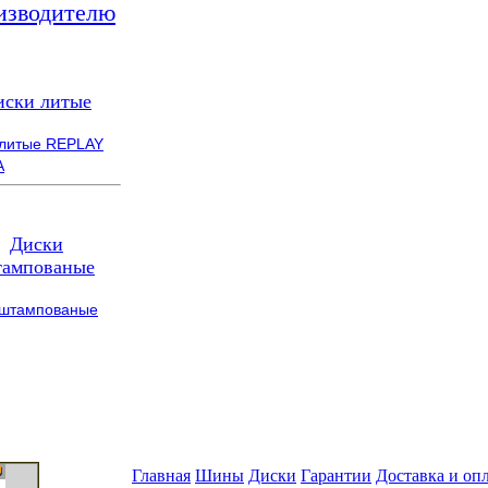
изводителю
иски литые
 литые REPLAY
A
Диски
ампованые
 штампованые
Главная
Шины
Диски
Гарантии
Доставка и оп