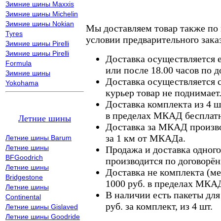
Зимние шины Maxxis
Зимние шины Michelin
Зимние шины Nokian
Мы доставляем товар также по
Tyres
условии предварительного заказ
Зимние шины Pirelli
Зимние шины Pirelli
Доставка осуществляется е
Formula
или после 18.00 часов по 
Зимние шины
Доставка осуществляется с
Yokohama
курьер товар не поднимает
Доставка комплекта из 4 ш
в пределах МКАД бесплатн
Летние шины
Доставка за МКАД произво
за 1 км от МКАДа.
Летние шины Barum
Летние шины
Продажа и доставка одного,
BFGoodrich
производится по договорён
Летние шины
Доставка не комплекта (ме
Bridgestone
1000 руб. в пределах МКА
Летние шины
В наличии есть пакеты дл
Continental
руб. за комплект, из 4 шт.
Летние шины Gislaved
Летние шины Goodride