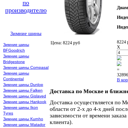
по
Диам
производителю
Инде
Инде
Зимние шины
8224 
Цена: 8224 руб
Зимние шины
X
BFGoodrich
Зимние шины
Bridgestone
Зимние шины Compasal
=
Зимние шины
32896
Continental
В кор
Зимние шины Dunlop
Зимние шины Falken
Доставка по Москве и ближн
Зимние шины Gislaved
Доставка осуществляется по М
Зимние шины Hankook
Зимние шины Ikon
области от 2-х до 4-х дней пос
Tyres
зависимости от времени заказа
Зимние шины Kumho
клиента).
Зимние шины Matador