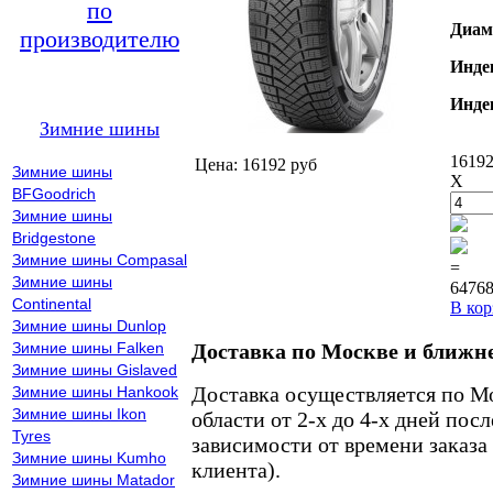
по
Диам
производителю
Инде
Инде
Зимние шины
16192
Цена: 16192 руб
Зимние шины
X
BFGoodrich
Зимние шины
Bridgestone
Зимние шины Compasal
=
Зимние шины
64768
Continental
В кор
Зимние шины Dunlop
Зимние шины Falken
Доставка по Москве и ближн
Зимние шины Gislaved
Доставка осуществляется по М
Зимние шины Hankook
Зимние шины Ikon
области от 2-х до 4-х дней пос
Tyres
зависимости от времени заказа
Зимние шины Kumho
клиента).
Зимние шины Matador