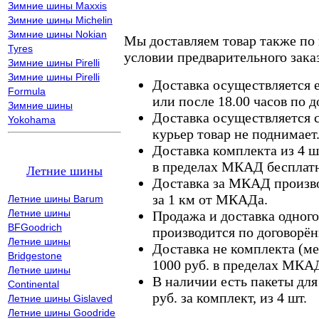
Зимние шины Maxxis
Зимние шины Michelin
Зимние шины Nokian
Мы доставляем товар также по
Tyres
условии предварительного заказ
Зимние шины Pirelli
Зимние шины Pirelli
Доставка осуществляется е
Formula
или после 18.00 часов по 
Зимние шины
Доставка осуществляется с
Yokohama
курьер товар не поднимает
Доставка комплекта из 4 ш
в пределах МКАД бесплатн
Летние шины
Доставка за МКАД произво
за 1 км от МКАДа.
Летние шины Barum
Летние шины
Продажа и доставка одного,
BFGoodrich
производится по договорён
Летние шины
Доставка не комплекта (ме
Bridgestone
1000 руб. в пределах МКА
Летние шины
В наличии есть пакеты дл
Continental
руб. за комплект, из 4 шт.
Летние шины Gislaved
Летние шины Goodride