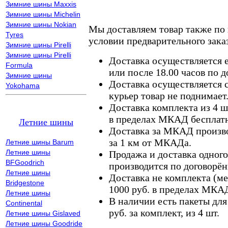
Зимние шины Maxxis
Зимние шины Michelin
Зимние шины Nokian
Мы доставляем товар также по
Tyres
условии предварительного заказ
Зимние шины Pirelli
Зимние шины Pirelli
Доставка осуществляется е
Formula
или после 18.00 часов по 
Зимние шины
Доставка осуществляется с
Yokohama
курьер товар не поднимает
Доставка комплекта из 4 ш
в пределах МКАД бесплатн
Летние шины
Доставка за МКАД произво
за 1 км от МКАДа.
Летние шины Barum
Летние шины
Продажа и доставка одного,
BFGoodrich
производится по договорён
Летние шины
Доставка не комплекта (ме
Bridgestone
1000 руб. в пределах МКА
Летние шины
В наличии есть пакеты дл
Continental
руб. за комплект, из 4 шт.
Летние шины Gislaved
Летние шины Goodride