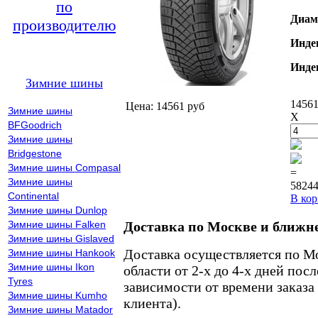
по
Диам
производителю
Инде
Инде
Зимние шины
14561
Цена: 14561 руб
Зимние шины
X
BFGoodrich
Зимние шины
Bridgestone
Зимние шины Compasal
=
Зимние шины
58244
Continental
В кор
Зимние шины Dunlop
Зимние шины Falken
Доставка по Москве и ближн
Зимние шины Gislaved
Доставка осуществляется по М
Зимние шины Hankook
Зимние шины Ikon
области от 2-х до 4-х дней пос
Tyres
зависимости от времени заказа
Зимние шины Kumho
клиента).
Зимние шины Matador