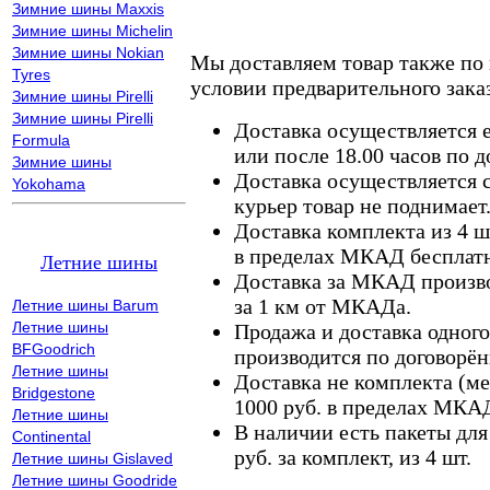
Зимние шины Maxxis
Зимние шины Michelin
Зимние шины Nokian
Мы доставляем товар также по
Tyres
условии предварительного заказ
Зимние шины Pirelli
Зимние шины Pirelli
Доставка осуществляется е
Formula
или после 18.00 часов по 
Зимние шины
Доставка осуществляется с
Yokohama
курьер товар не поднимает
Доставка комплекта из 4 ш
в пределах МКАД бесплатн
Летние шины
Доставка за МКАД произво
за 1 км от МКАДа.
Летние шины Barum
Летние шины
Продажа и доставка одного,
BFGoodrich
производится по договорён
Летние шины
Доставка не комплекта (ме
Bridgestone
1000 руб. в пределах МКА
Летние шины
В наличии есть пакеты дл
Continental
руб. за комплект, из 4 шт.
Летние шины Gislaved
Летние шины Goodride