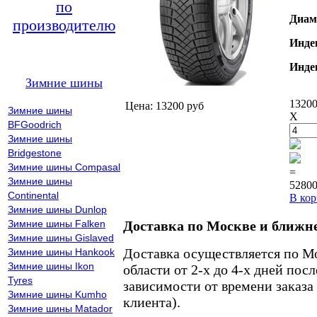
по
Диам
производителю
Инде
Инде
Зимние шины
13200
Цена: 13200 руб
Зимние шины
X
BFGoodrich
Зимние шины
Bridgestone
Зимние шины Compasal
=
Зимние шины
52800
Continental
В кор
Зимние шины Dunlop
Зимние шины Falken
Доставка по Москве и ближн
Зимние шины Gislaved
Доставка осуществляется по М
Зимние шины Hankook
Зимние шины Ikon
области от 2-х до 4-х дней пос
Tyres
зависимости от времени заказа
Зимние шины Kumho
клиента).
Зимние шины Matador