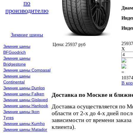
по
Диам
производителю
Инде
Инде
Зимние шины
25937
Цена: 25937 руб
Зимние шины
X
BFGoodrich
Зимние шины
Bridgestone
Зимние шины Compasal
=
Зимние шины
10374
Continental
В кор
Зимние шины Dunlop
Зимние шины Falken
Доставка по Москве и ближн
Зимние шины Gislaved
Доставка осуществляется по М
Зимние шины Hankook
Зимние шины Ikon
области от 2-х до 4-х дней пос
Tyres
зависимости от времени заказа
Зимние шины Kumho
клиента).
Зимние шины Matador