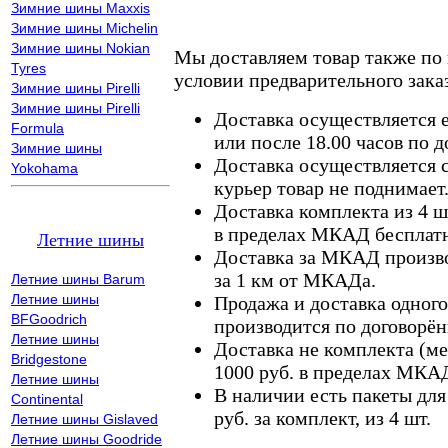
Зимние шины Maxxis
Зимние шины Michelin
Зимние шины Nokian
Мы доставляем товар также по
Tyres
условии предварительного заказ
Зимние шины Pirelli
Зимние шины Pirelli
Доставка осуществляется е
Formula
или после 18.00 часов по 
Зимние шины
Доставка осуществляется с
Yokohama
курьер товар не поднимает
Доставка комплекта из 4 ш
в пределах МКАД бесплатн
Летние шины
Доставка за МКАД произво
за 1 км от МКАДа.
Летние шины Barum
Летние шины
Продажа и доставка одного,
BFGoodrich
производится по договорён
Летние шины
Доставка не комплекта (ме
Bridgestone
1000 руб. в пределах МКА
Летние шины
В наличии есть пакеты дл
Continental
руб. за комплект, из 4 шт.
Летние шины Gislaved
Летние шины Goodride