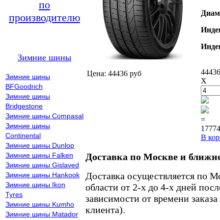
по
Диам
производителю
Инде
Инде
Зимние шины
44436
Цена: 44436 руб
Зимние шины
X
BFGoodrich
Зимние шины
Bridgestone
Зимние шины Compasal
=
Зимние шины
17774
Continental
В кор
Зимние шины Dunlop
Зимние шины Falken
Доставка по Москве и ближн
Зимние шины Gislaved
Доставка осуществляется по М
Зимние шины Hankook
Зимние шины Ikon
области от 2-х до 4-х дней пос
Tyres
зависимости от времени заказа
Зимние шины Kumho
клиента).
Зимние шины Matador