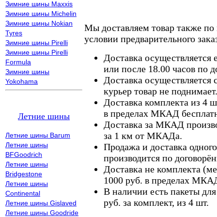
Зимние шины Maxxis
Зимние шины Michelin
Зимние шины Nokian
Мы доставляем товар также по
Tyres
условии предварительного заказ
Зимние шины Pirelli
Зимние шины Pirelli
Доставка осуществляется е
Formula
или после 18.00 часов по 
Зимние шины
Доставка осуществляется с
Yokohama
курьер товар не поднимает
Доставка комплекта из 4 ш
в пределах МКАД бесплатн
Летние шины
Доставка за МКАД произво
за 1 км от МКАДа.
Летние шины Barum
Летние шины
Продажа и доставка одного,
BFGoodrich
производится по договорён
Летние шины
Доставка не комплекта (ме
Bridgestone
1000 руб. в пределах МКА
Летние шины
В наличии есть пакеты дл
Continental
руб. за комплект, из 4 шт.
Летние шины Gislaved
Летние шины Goodride