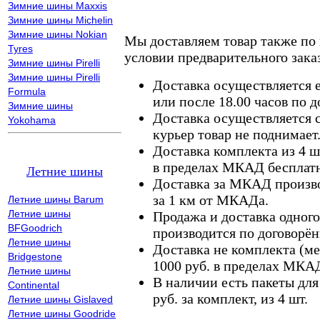
Зимние шины Maxxis
Зимние шины Michelin
Зимние шины Nokian
Мы доставляем товар также по
Tyres
условии предварительного заказ
Зимние шины Pirelli
Зимние шины Pirelli
Доставка осуществляется е
Formula
или после 18.00 часов по 
Зимние шины
Доставка осуществляется с
Yokohama
курьер товар не поднимает
Доставка комплекта из 4 ш
в пределах МКАД бесплатн
Летние шины
Доставка за МКАД произво
за 1 км от МКАДа.
Летние шины Barum
Летние шины
Продажа и доставка одного,
BFGoodrich
производится по договорён
Летние шины
Доставка не комплекта (ме
Bridgestone
1000 руб. в пределах МКА
Летние шины
В наличии есть пакеты дл
Continental
руб. за комплект, из 4 шт.
Летние шины Gislaved
Летние шины Goodride