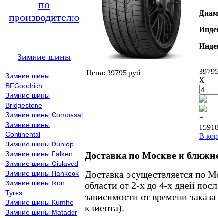
по
Диам
производителю
Инде
Инде
Зимние шины
39795
Цена: 39795 руб
Зимние шины
X
BFGoodrich
Зимние шины
Bridgestone
Зимние шины Compasal
=
Зимние шины
15918
Continental
В кор
Зимние шины Dunlop
Зимние шины Falken
Доставка по Москве и ближн
Зимние шины Gislaved
Доставка осуществляется по М
Зимние шины Hankook
Зимние шины Ikon
области от 2-х до 4-х дней пос
Tyres
зависимости от времени заказа
Зимние шины Kumho
клиента).
Зимние шины Matador