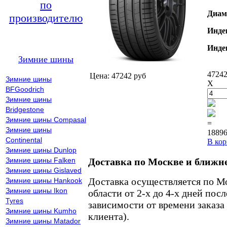
по
Диам
производителю
Инде
Инде
Зимние шины
47242
Цена: 47242 руб
Зимние шины
X
BFGoodrich
Зимние шины
Bridgestone
Зимние шины Compasal
=
Зимние шины
18896
Continental
В кор
Зимние шины Dunlop
Зимние шины Falken
Доставка по Москве и ближн
Зимние шины Gislaved
Доставка осуществляется по М
Зимние шины Hankook
Зимние шины Ikon
области от 2-х до 4-х дней пос
Tyres
зависимости от времени заказа
Зимние шины Kumho
клиента).
Зимние шины Matador