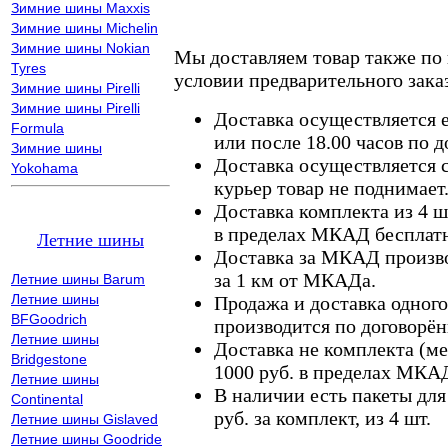
Зимние шины Maxxis
Зимние шины Michelin
Зимние шины Nokian
Мы доставляем товар также по
Tyres
условии предварительного заказ
Зимние шины Pirelli
Зимние шины Pirelli
Доставка осуществляется е
Formula
или после 18.00 часов по 
Зимние шины
Доставка осуществляется с
Yokohama
курьер товар не поднимает
Доставка комплекта из 4 ш
в пределах МКАД бесплатн
Летние шины
Доставка за МКАД произво
за 1 км от МКАДа.
Летние шины Barum
Летние шины
Продажа и доставка одного,
BFGoodrich
производится по договорён
Летние шины
Доставка не комплекта (ме
Bridgestone
1000 руб. в пределах МКА
Летние шины
В наличии есть пакеты дл
Continental
руб. за комплект, из 4 шт.
Летние шины Gislaved
Летние шины Goodride