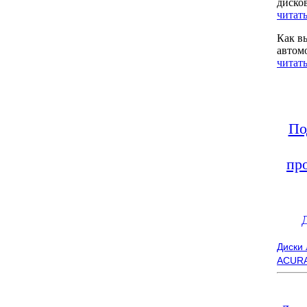
диско
читать
Как в
автом
читать
По
пр
Диски
ACUR