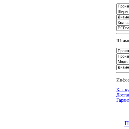
Штамп
Инфо
Как к
Доста
Гаран
П