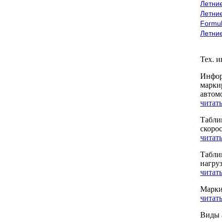
Летние
Летние
Formu
Летни
Тех. 
Инфор
марки
автом
читать
Табли
скоро
читать
Табли
нагру
читать
Марки
читать
Виды 