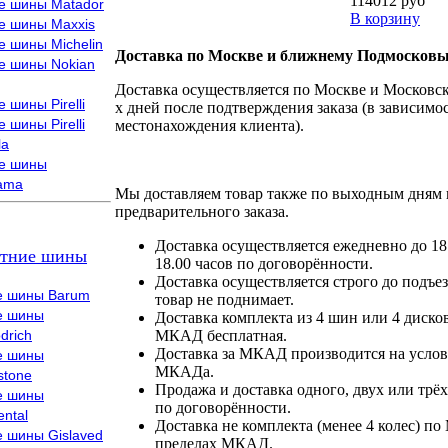
114012 руб
е шины Matador
В корзину
е шины Maxxis
е шины Michelin
Доставка по Москве и ближнему Подмосковь
е шины Nokian
Доставка осуществляется по Москве и Московско
 шины Pirelli
х дней после подтверждения заказа (в зависимос
 шины Pirelli
местонахождения клиента).
la
е шины
ama
Мы доставляем товар также по выходным дням 
предварительного заказа.
Доставка осуществляется ежедневно до 18
тние шины
18.00 часов по договорённости.
Доставка осуществляется строго до подъез
е шины Barum
товар не поднимает.
е шины
Доставка комплекта из 4 шин или 4 диско
drich
МКАД бесплатная.
Доставка за МКАД производится на условия
е шины
МКАДа.
stone
Продажа и доставка одного, двух или трёх
е шины
по договорённости.
ental
Доставка не комплекта (менее 4 колес) по
е шины Gislaved
пределах МКАД.