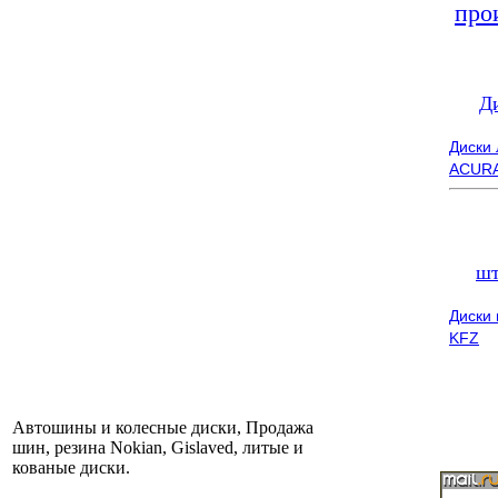
про
Д
Диски
ACUR
шт
Диски
KFZ
Автошины и колесные диски, Продажа
шин, резина Nokian, Gislaved, литые и
кованые диски.