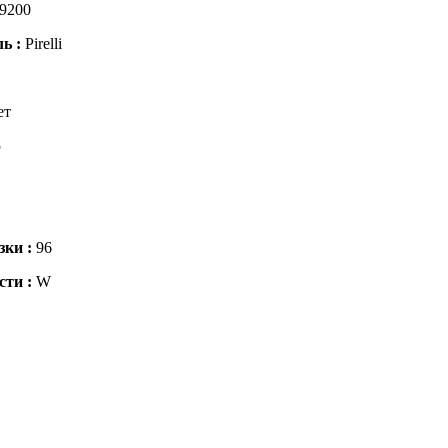
9200
ль :
Pirelli
ет
5
зки :
96
сти :
W