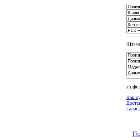
Штамп
Инфо
Как к
Доста
Гаран
По