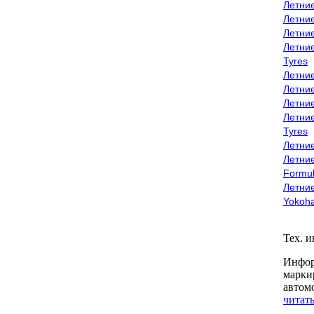
Летни
Летни
Летни
Летни
Tyres
Летни
Летни
Летние
Летни
Tyres
Летние
Летние
Formu
Летни
Yokoh
Тех. 
Инфор
марки
автом
читать