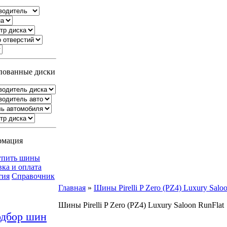
ованные диски
рмация
упить шины
вка и оплата
тия
Справочник
Главная
»
Шины Pirelli P Zero (PZ4) Luxury Salo
Шины Pirelli P Zero (PZ4) Luxury Saloon RunFlat
дбор шин