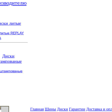
изводителю
иски литые
 литые REPLAY
A
Диски
ампованые
 штампованые
Главная
Шины
Диски
Гарантии
Доставка и оп