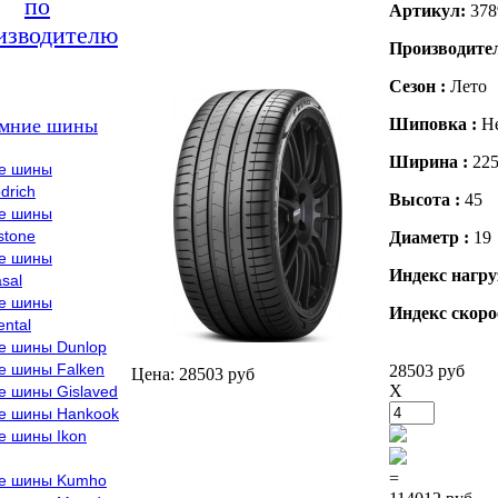
по
Артикул:
378
изводителю
Производите
Сезон :
Лето
мние шины
Шиповка :
Н
Ширина :
22
е шины
drich
Высота :
45
е шины
stone
Диаметр :
19
е шины
Индекс нагру
sal
е шины
Индекс скоро
ental
е шины Dunlop
е шины Falken
28503 руб
Цена: 28503 руб
X
е шины Gislaved
е шины Hankook
е шины Ikon
=
е шины Kumho