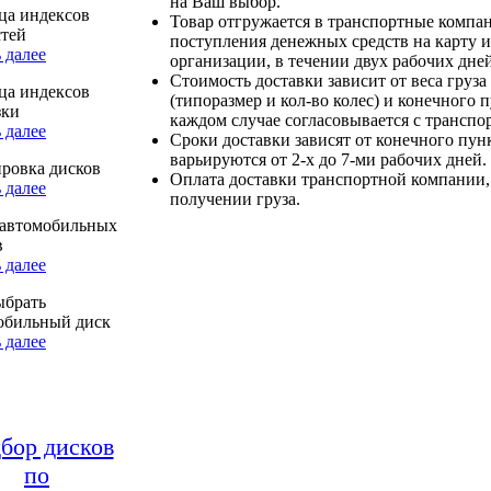
на Ваш выбор.
ца индексов
Товар отгружается в транспортные компа
стей
поступления денежных средств на карту и
 далее
организации, в течении двух рабочих дней
Стоимость доставки зависит от веса груза
ца индексов
(типоразмер и кол-во колес) и конечного 
зки
каждом случае согласовывается с транспо
 далее
Сроки доставки зависят от конечного пун
варьируются от 2-х до 7-ми рабочих дней.
ровка дисков
Оплата доставки транспортной компании,
 далее
получении груза.
автомобильных
в
 далее
ыбрать
обильный диск
 далее
бор дисков
по