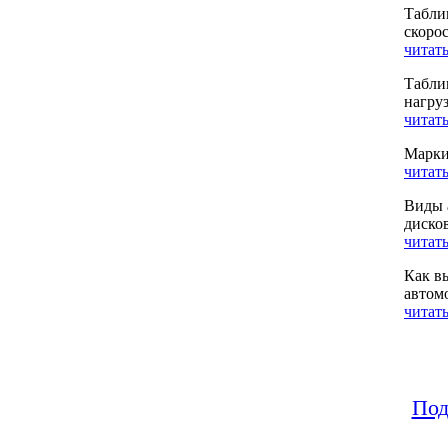
Табли
скоро
читать
Табли
нагру
читать
Марки
читать
Виды 
диско
читать
Как в
автом
читать
Под