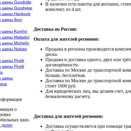
е шины Goodride
В наличии есть пакеты для автошин, стоим
е шины Goodyear
комплект, из 4 шт.
е шины Hankook
е шины Ikon
Доставка по России:
е шины Kumho
е шины Matador
Оплата для жителей регионов:
 шины Michelin
е шины Nokian
Продажа в регионы производится комплек
диска.
Продажа и доставка одного, двух или трёх
 шины Pirelli
договорённости.
 шины Pirelli
Доставка по Москве до транспортной комп
la
больше, бесплатная.
е шины
Доставка по Москве до транспортной комп
ama
стоит 1000 руб.
Для юридических лиц, мы делаем счет, дл
безналичному расчету.
информация
мация о
ровке
Доставка для жителей регионов:
обильных шин.
 далее
Доставка осуществляется при помощи тр