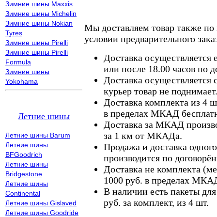
Зимние шины Maxxis
Зимние шины Michelin
Зимние шины Nokian
Мы доставляем товар также по
Tyres
условии предварительного заказ
Зимние шины Pirelli
Зимние шины Pirelli
Доставка осуществляется е
Formula
или после 18.00 часов по 
Зимние шины
Доставка осуществляется с
Yokohama
курьер товар не поднимает
Доставка комплекта из 4 ш
в пределах МКАД бесплатн
Летние шины
Доставка за МКАД произво
за 1 км от МКАДа.
Летние шины Barum
Летние шины
Продажа и доставка одного,
BFGoodrich
производится по договорён
Летние шины
Доставка не комплекта (ме
Bridgestone
1000 руб. в пределах МКА
Летние шины
В наличии есть пакеты дл
Continental
руб. за комплект, из 4 шт.
Летние шины Gislaved
Летние шины Goodride