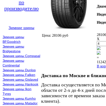
по
Диам
производителю
Инде
Инде
Зимние шины
28106
Цена: 28106 руб
Зимние шины
X
BFGoodrich
Зимние шины
Bridgestone
Зимние шины Compasal
=
Зимние шины
11242
Continental
В кор
Зимние шины Dunlop
Зимние шины Falken
Доставка по Москве и ближн
Зимние шины Gislaved
Доставка осуществляется по М
Зимние шины Hankook
Зимние шины Ikon
области от 2-х до 4-х дней пос
Tyres
зависимости от времени заказа
Зимние шины Kumho
клиента).
Зимние шины Matador