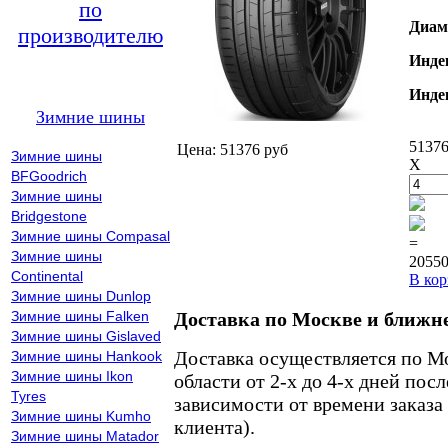
по
Диам
производителю
Инде
Инде
Зимние шины
51376
Цена: 51376 руб
Зимние шины
X
BFGoodrich
Зимние шины
Bridgestone
Зимние шины Compasal
=
Зимние шины
20550
Continental
В кор
Зимние шины Dunlop
Зимние шины Falken
Доставка по Москве и ближн
Зимние шины Gislaved
Доставка осуществляется по М
Зимние шины Hankook
Зимние шины Ikon
области от 2-х до 4-х дней пос
Tyres
зависимости от времени заказа
Зимние шины Kumho
клиента).
Зимние шины Matador