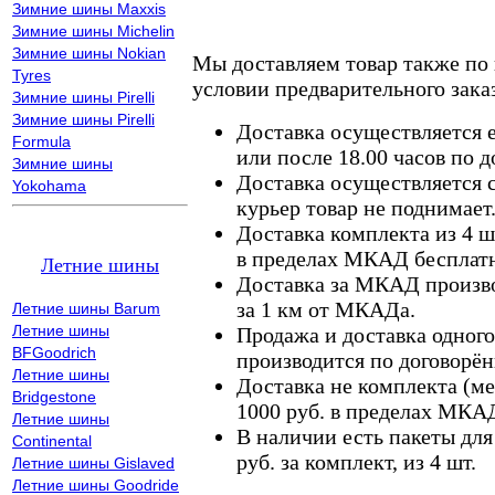
Зимние шины Maxxis
Зимние шины Michelin
Зимние шины Nokian
Мы доставляем товар также по
Tyres
условии предварительного заказ
Зимние шины Pirelli
Зимние шины Pirelli
Доставка осуществляется е
Formula
или после 18.00 часов по 
Зимние шины
Доставка осуществляется с
Yokohama
курьер товар не поднимает
Доставка комплекта из 4 ш
в пределах МКАД бесплатн
Летние шины
Доставка за МКАД произво
за 1 км от МКАДа.
Летние шины Barum
Летние шины
Продажа и доставка одного,
BFGoodrich
производится по договорён
Летние шины
Доставка не комплекта (ме
Bridgestone
1000 руб. в пределах МКА
Летние шины
В наличии есть пакеты дл
Continental
руб. за комплект, из 4 шт.
Летние шины Gislaved
Летние шины Goodride