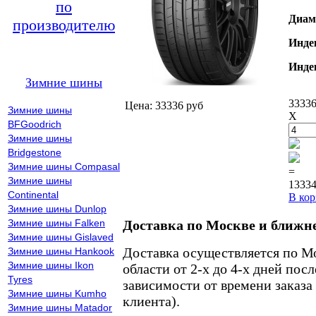
по
Диам
производителю
Инде
Инде
Зимние шины
33336
Цена: 33336 руб
Зимние шины
X
BFGoodrich
Зимние шины
Bridgestone
Зимние шины Compasal
=
Зимние шины
13334
Continental
В кор
Зимние шины Dunlop
Зимние шины Falken
Доставка по Москве и ближн
Зимние шины Gislaved
Доставка осуществляется по М
Зимние шины Hankook
Зимние шины Ikon
области от 2-х до 4-х дней пос
Tyres
зависимости от времени заказа
Зимние шины Kumho
клиента).
Зимние шины Matador