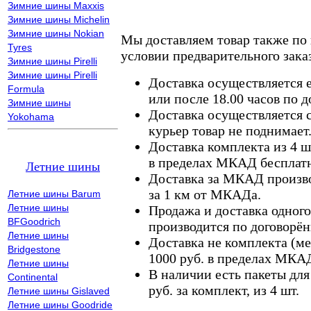
Зимние шины Maxxis
Зимние шины Michelin
Зимние шины Nokian
Мы доставляем товар также по
Tyres
условии предварительного заказ
Зимние шины Pirelli
Зимние шины Pirelli
Доставка осуществляется е
Formula
или после 18.00 часов по 
Зимние шины
Доставка осуществляется с
Yokohama
курьер товар не поднимает
Доставка комплекта из 4 ш
в пределах МКАД бесплатн
Летние шины
Доставка за МКАД произво
за 1 км от МКАДа.
Летние шины Barum
Летние шины
Продажа и доставка одного,
BFGoodrich
производится по договорён
Летние шины
Доставка не комплекта (ме
Bridgestone
1000 руб. в пределах МКА
Летние шины
В наличии есть пакеты дл
Continental
руб. за комплект, из 4 шт.
Летние шины Gislaved
Летние шины Goodride