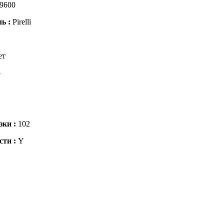
9600
ль :
Pirelli
ет
5
зки :
102
сти :
Y