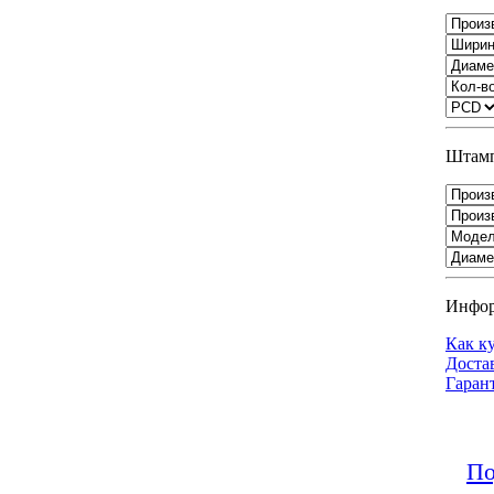
Штамп
Инфо
Как к
Доста
Гаран
По