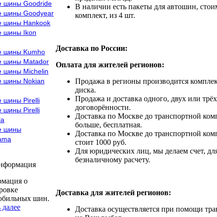
е шины Goodride
В наличии есть пакеты для автошин, стоим
е шины Goodyear
комплект, из 4 шт.
е шины Hankook
е шины Ikon
Доставка по России:
е шины Kumho
е шины Matador
Оплата для жителей регионов:
 шины Michelin
е шины Nokian
Продажа в регионы производится комплек
диска.
Продажа и доставка одного, двух или трёх
 шины Pirelli
договорённости.
 шины Pirelli
Доставка по Москве до транспортной комп
la
больше, бесплатная.
е шины
Доставка по Москве до транспортной комп
ama
стоит 1000 руб.
Для юридических лиц, мы делаем счет, дл
безналичному расчету.
информация
мация о
ровке
Доставка для жителей регионов:
обильных шин.
 далее
Доставка осуществляется при помощи тр