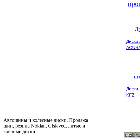
про
Д
Диски
ACUR
шт
Диски
KFZ
Автошины и колесные диски, Продажа
шин, резина Nokian, Gislaved, литые и
кованые диски.