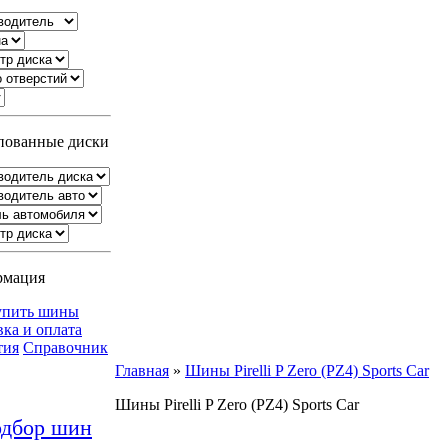
ованные диски
рмация
упить шины
вка и оплата
тия
Справочник
Главная
»
Шины Pirelli P Zero (PZ4) Sports Car
Шины Pirelli P Zero (PZ4) Sports Car
дбор шин