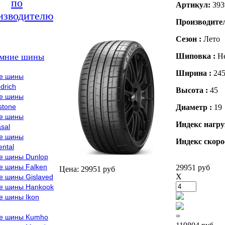
по
Артикул:
393
изводителю
Производите
Сезон :
Лето
мние шины
Шиповка :
Н
Ширина :
24
е шины
drich
Высота :
45
е шины
stone
Диаметр :
19
е шины
Индекс нагру
sal
е шины
Индекс скоро
ental
е шины Dunlop
е шины Falken
29951 руб
Цена: 29951 руб
X
е шины Gislaved
е шины Hankook
е шины Ikon
=
е шины Kumho