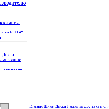
изводителю
иски литые
 литые REPLAY
A
Диски
ампованые
 штампованые
Главная
Шины
Диски
Гарантии
Доставка и оп