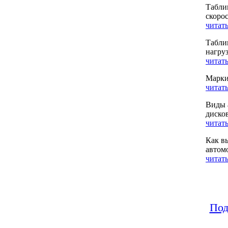
Табли
скоро
читать
Табли
нагру
читать
Марки
читать
Виды 
диско
читать
Как в
автом
читать
Под