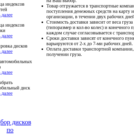
на Ваш выбор.
ца индексов
Товар отгружается в транспортные компа
стей
поступления денежных средств на карту и
 далее
организации, в течении двух рабочих дней
Стоимость доставки зависит от веса груза
ца индексов
(типоразмер и кол-во колес) и конечного 
зки
каждом случае согласовывается с транспо
 далее
Сроки доставки зависят от конечного пун
варьируются от 2-х до 7-ми рабочих дней.
ровка дисков
Оплата доставки транспортной компании,
 далее
получении груза.
автомобильных
в
 далее
ыбрать
обильный диск
 далее
бор дисков
по