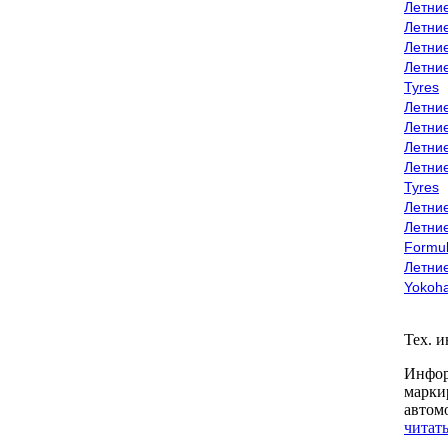
Летни
Летни
Летни
Летни
Tyres
Летни
Летни
Летние
Летни
Tyres
Летние
Летние
Formu
Летни
Yokoh
Тех. 
Инфор
марки
автом
читать