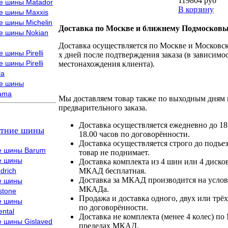
119804 руб
е шины Matador
В корзину
е шины Maxxis
е шины Michelin
Доставка по Москве и ближнему Подмосковь
е шины Nokian
Доставка осуществляется по Москве и Московско
 шины Pirelli
х дней после подтверждения заказа (в зависимос
 шины Pirelli
местонахождения клиента).
la
е шины
ama
Мы доставляем товар также по выходным дням 
предварительного заказа.
Доставка осуществляется ежедневно до 18
тние шины
18.00 часов по договорённости.
Доставка осуществляется строго до подъез
е шины Barum
товар не поднимает.
е шины
Доставка комплекта из 4 шин или 4 диско
drich
МКАД бесплатная.
Доставка за МКАД производится на условия
е шины
МКАДа.
stone
Продажа и доставка одного, двух или трёх
е шины
по договорённости.
ental
Доставка не комплекта (менее 4 колес) по
е шины Gislaved
пределах МКАД.