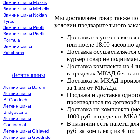
Зимние шины Maxxis
Зимние шины Michelin
Зимние шины Nokian
Мы доставляем товар также по
Tyres
условии предварительного заказ
Зимние шины Pirelli
Зимние шины Pirelli
Доставка осуществляется е
Formula
или после 18.00 часов по 
Зимние шины
Доставка осуществляется с
Yokohama
курьер товар не поднимает
Доставка комплекта из 4 ш
в пределах МКАД бесплатн
Летние шины
Доставка за МКАД произво
за 1 км от МКАДа.
Летние шины Barum
Летние шины
Продажа и доставка одного,
BFGoodrich
производится по договорён
Летние шины
Доставка не комплекта (ме
Bridgestone
1000 руб. в пределах МКА
Летние шины
В наличии есть пакеты дл
Continental
руб. за комплект, из 4 шт.
Летние шины Gislaved
Летние шины Goodride