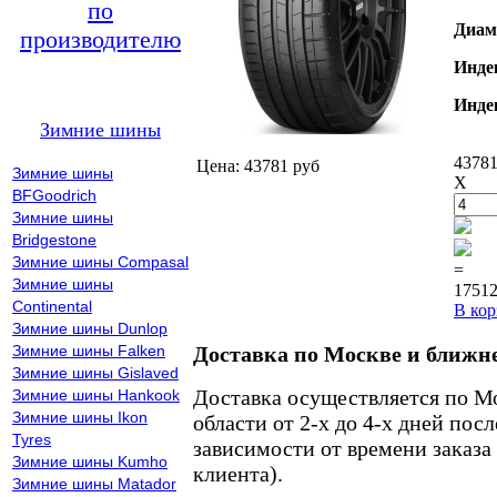
по
Диам
производителю
Инде
Инде
Зимние шины
43781
Цена: 43781 руб
Зимние шины
X
BFGoodrich
Зимние шины
Bridgestone
Зимние шины Compasal
=
Зимние шины
17512
Continental
В кор
Зимние шины Dunlop
Зимние шины Falken
Доставка по Москве и ближн
Зимние шины Gislaved
Доставка осуществляется по М
Зимние шины Hankook
Зимние шины Ikon
области от 2-х до 4-х дней пос
Tyres
зависимости от времени заказа
Зимние шины Kumho
клиента).
Зимние шины Matador