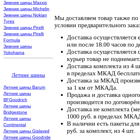
Зимние шины Maxxis
Зимние шины Michelin
Зимние шины Nokian
Мы доставляем товар также по
Tyres
условии предварительного заказ
Зимние шины Pirelli
Зимние шины Pirelli
Доставка осуществляется е
Formula
или после 18.00 часов по 
Зимние шины
Доставка осуществляется с
Yokohama
курьер товар не поднимает
Доставка комплекта из 4 ш
в пределах МКАД бесплатн
Летние шины
Доставка за МКАД произво
за 1 км от МКАДа.
Летние шины Barum
Летние шины
Продажа и доставка одного,
BFGoodrich
производится по договорён
Летние шины
Доставка не комплекта (ме
Bridgestone
1000 руб. в пределах МКА
Летние шины
В наличии есть пакеты дл
Continental
руб. за комплект, из 4 шт.
Летние шины Gislaved
Летние шины Goodride