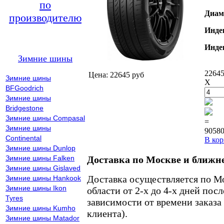
по
Диам
производителю
Инде
Инде
Зимние шины
22645
Цена: 22645 руб
Зимние шины
X
BFGoodrich
Зимние шины
Bridgestone
Зимние шины Compasal
=
Зимние шины
90580
Continental
В кор
Зимние шины Dunlop
Зимние шины Falken
Доставка по Москве и ближн
Зимние шины Gislaved
Доставка осуществляется по М
Зимние шины Hankook
Зимние шины Ikon
области от 2-х до 4-х дней пос
Tyres
зависимости от времени заказа
Зимние шины Kumho
клиента).
Зимние шины Matador