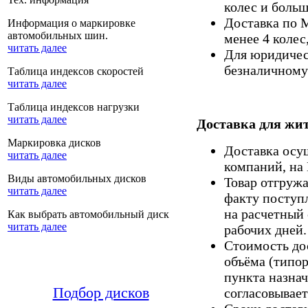
колес и больш
Доставка по 
Информация о маркировке
автомобильных шин.
менее 4 колес
читать далее
Для юридическ
безналичному 
Таблица индексов скоростей
читать далее
Таблица индексов нагрузки
читать далее
Доставка для жит
Маркировка дисков
Доставка осу
читать далее
компаний, на
Виды автомобильных дисков
Товар отгруж
читать далее
факту поступ
на расчетный 
Как выбрать автомобильный диск
читать далее
рабочих дней.
Стоимость дос
объёма (типор
пункта назнач
Подбор дисков
согласовывает