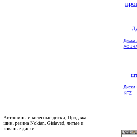
про
Д
Диски
ACUR
шт
Диски
KFZ
Автошины и колесные диски, Продажа
шин, резина Nokian, Gislaved, литые и
кованые диски.