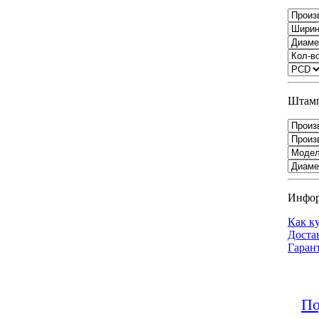
Штамп
Инфо
Как к
Доста
Гаран
По