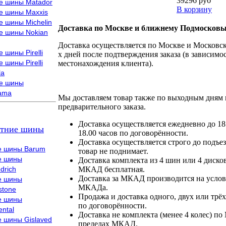
39296 руб
е шины Matador
В корзину
е шины Maxxis
е шины Michelin
Доставка по Москве и ближнему Подмосковь
е шины Nokian
Доставка осуществляется по Москве и Московско
 шины Pirelli
х дней после подтверждения заказа (в зависимос
 шины Pirelli
местонахождения клиента).
la
е шины
ama
Мы доставляем товар также по выходным дням 
предварительного заказа.
Доставка осуществляется ежедневно до 18
тние шины
18.00 часов по договорённости.
Доставка осуществляется строго до подъез
е шины Barum
товар не поднимает.
е шины
Доставка комплекта из 4 шин или 4 диско
drich
МКАД бесплатная.
Доставка за МКАД производится на условия
е шины
МКАДа.
stone
Продажа и доставка одного, двух или трёх
е шины
по договорённости.
ental
Доставка не комплекта (менее 4 колес) по
е шины Gislaved
пределах МКАД.