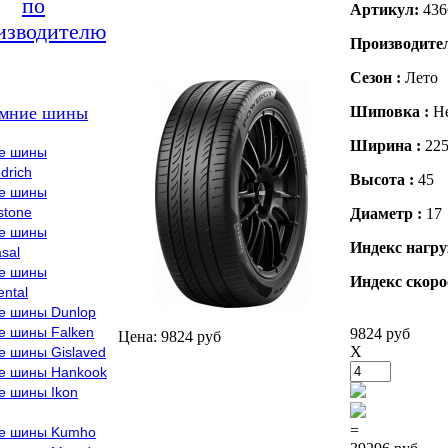
по
Артикул:
436
изводителю
Производите
Сезон :
Лето
мние шины
Шиповка :
Н
Ширина :
22
е шины
drich
Высота :
45
е шины
stone
Диаметр :
17
е шины
Индекс нагру
sal
е шины
Индекс скоро
ental
е шины Dunlop
е шины Falken
9824 руб
Цена: 9824 руб
X
е шины Gislaved
е шины Hankook
е шины Ikon
=
е шины Kumho