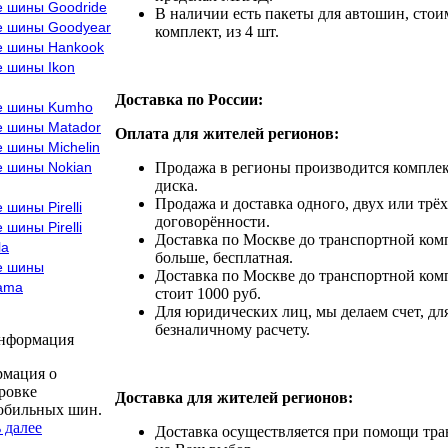
е шины Goodride
В наличии есть пакеты для автошин, стоим
е шины Goodyear
комплект, из 4 шт.
е шины Hankook
е шины Ikon
Доставка по России:
е шины Kumho
е шины Matador
Оплата для жителей регионов:
 шины Michelin
е шины Nokian
Продажа в регионы производится комплек
диска.
Продажа и доставка одного, двух или трёх
 шины Pirelli
договорённости.
 шины Pirelli
Доставка по Москве до транспортной комп
la
больше, бесплатная.
е шины
Доставка по Москве до транспортной комп
ama
стоит 1000 руб.
Для юридических лиц, мы делаем счет, дл
безналичному расчету.
информация
мация о
ровке
Доставка для жителей регионов:
обильных шин.
 далее
Доставка осуществляется при помощи тр