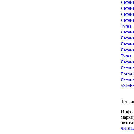
Летни
Летни
Летни
Летни
Tyres
Летни
Летни
Летние
Летни
Tyres
Летние
Летние
Formu
Летни
Yokoh
Тех. 
Инфор
марки
автом
читать