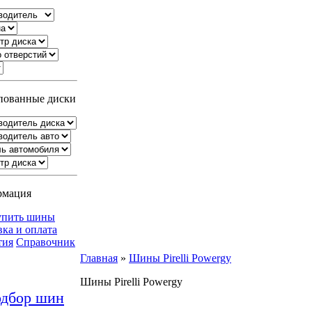
ованные диски
рмация
упить шины
вка и оплата
тия
Справочник
Главная
»
Шины Pirelli Powergy
Шины Pirelli Powergy
дбор шин