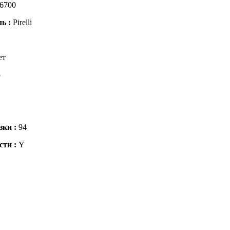
6700
ль :
Pirelli
ет
5
зки :
94
сти :
Y