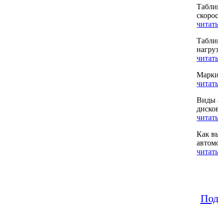
Табли
скоро
читать
Табли
нагру
читать
Марки
читать
Виды 
диско
читать
Как в
автом
читать
Под