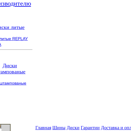
изводителю
иски литые
 литые REPLAY
A
Диски
ампованые
 штампованые
Главная
Шины
Диски
Гарантии
Доставка и оп