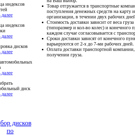
на Ваш выбор.
ца индексов
Товар отгружается в транспортные компа
стей
поступления денежных средств на карту и
 далее
организации, в течении двух рабочих дней
Стоимость доставки зависит от веса груза
ца индексов
(типоразмер и кол-во колес) и конечного 
зки
каждом случае согласовывается с транспо
 далее
Сроки доставки зависят от конечного пун
варьируются от 2-х до 7-ми рабочих дней.
ровка дисков
Оплата доставки транспортной компании,
 далее
получении груза.
автомобильных
в
 далее
ыбрать
обильный диск
 далее
бор дисков
по