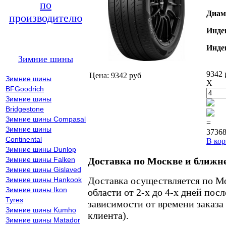
по
Диам
производителю
Инде
Инде
Зимние шины
9342 
Цена: 9342 руб
Зимние шины
X
BFGoodrich
Зимние шины
Bridgestone
Зимние шины Compasal
=
Зимние шины
37368
Continental
В кор
Зимние шины Dunlop
Зимние шины Falken
Доставка по Москве и ближн
Зимние шины Gislaved
Доставка осуществляется по М
Зимние шины Hankook
Зимние шины Ikon
области от 2-х до 4-х дней пос
Tyres
зависимости от времени заказа
Зимние шины Kumho
клиента).
Зимние шины Matador