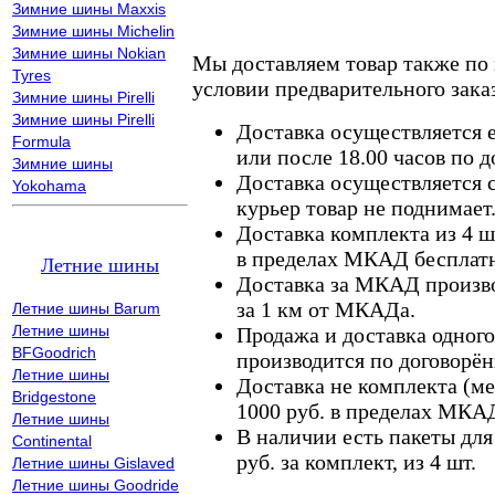
Зимние шины Maxxis
Зимние шины Michelin
Зимние шины Nokian
Мы доставляем товар также по
Tyres
условии предварительного заказ
Зимние шины Pirelli
Зимние шины Pirelli
Доставка осуществляется е
Formula
или после 18.00 часов по 
Зимние шины
Доставка осуществляется с
Yokohama
курьер товар не поднимает
Доставка комплекта из 4 ш
в пределах МКАД бесплатн
Летние шины
Доставка за МКАД произво
за 1 км от МКАДа.
Летние шины Barum
Летние шины
Продажа и доставка одного,
BFGoodrich
производится по договорён
Летние шины
Доставка не комплекта (ме
Bridgestone
1000 руб. в пределах МКА
Летние шины
В наличии есть пакеты дл
Continental
руб. за комплект, из 4 шт.
Летние шины Gislaved
Летние шины Goodride