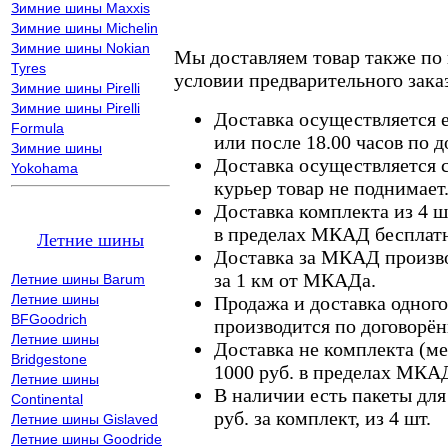
Зимние шины Maxxis
Зимние шины Michelin
Зимние шины Nokian
Мы доставляем товар также по
Tyres
условии предварительного заказ
Зимние шины Pirelli
Зимние шины Pirelli
Доставка осуществляется е
Formula
или после 18.00 часов по 
Зимние шины
Доставка осуществляется с
Yokohama
курьер товар не поднимает
Доставка комплекта из 4 ш
в пределах МКАД бесплатн
Летние шины
Доставка за МКАД произво
за 1 км от МКАДа.
Летние шины Barum
Летние шины
Продажа и доставка одного,
BFGoodrich
производится по договорён
Летние шины
Доставка не комплекта (ме
Bridgestone
1000 руб. в пределах МКА
Летние шины
В наличии есть пакеты дл
Continental
руб. за комплект, из 4 шт.
Летние шины Gislaved
Летние шины Goodride