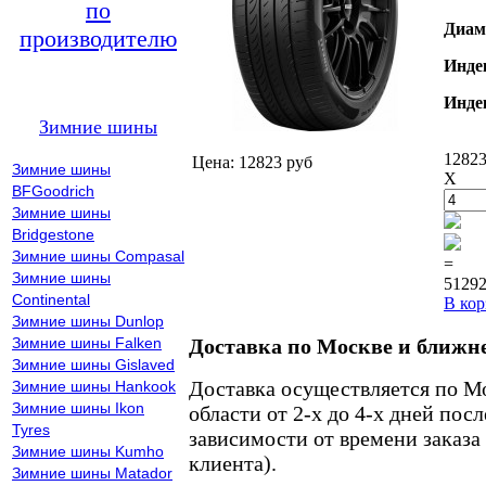
по
Диам
производителю
Инде
Инде
Зимние шины
12823
Цена: 12823 руб
Зимние шины
X
BFGoodrich
Зимние шины
Bridgestone
Зимние шины Compasal
=
Зимние шины
51292
Continental
В кор
Зимние шины Dunlop
Зимние шины Falken
Доставка по Москве и ближн
Зимние шины Gislaved
Доставка осуществляется по М
Зимние шины Hankook
Зимние шины Ikon
области от 2-х до 4-х дней пос
Tyres
зависимости от времени заказа
Зимние шины Kumho
клиента).
Зимние шины Matador