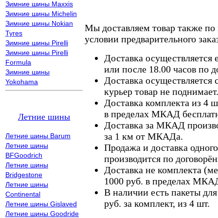
Зимние шины Maxxis
Зимние шины Michelin
Зимние шины Nokian
Мы доставляем товар также по
Tyres
условии предварительного заказ
Зимние шины Pirelli
Зимние шины Pirelli
Доставка осуществляется е
Formula
или после 18.00 часов по 
Зимние шины
Доставка осуществляется с
Yokohama
курьер товар не поднимает
Доставка комплекта из 4 ш
в пределах МКАД бесплатн
Летние шины
Доставка за МКАД произво
за 1 км от МКАДа.
Летние шины Barum
Летние шины
Продажа и доставка одного,
BFGoodrich
производится по договорён
Летние шины
Доставка не комплекта (ме
Bridgestone
1000 руб. в пределах МКА
Летние шины
В наличии есть пакеты дл
Continental
руб. за комплект, из 4 шт.
Летние шины Gislaved
Летние шины Goodride