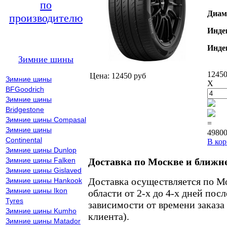
по
Диам
производителю
Инде
Инде
Зимние шины
12450
Цена: 12450 руб
Зимние шины
X
BFGoodrich
Зимние шины
Bridgestone
Зимние шины Compasal
=
Зимние шины
49800
Continental
В кор
Зимние шины Dunlop
Зимние шины Falken
Доставка по Москве и ближн
Зимние шины Gislaved
Доставка осуществляется по М
Зимние шины Hankook
Зимние шины Ikon
области от 2-х до 4-х дней пос
Tyres
зависимости от времени заказа
Зимние шины Kumho
клиента).
Зимние шины Matador