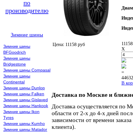
по
Диам
производителю
Инде
Инде
Зимние шины
11158
Цена: 11158 руб
Зимние шины
X
BFGoodrich
Зимние шины
Bridgestone
Зимние шины Compasal
=
Зимние шины
44632
Continental
В кор
Зимние шины Dunlop
Зимние шины Falken
Доставка по Москве и ближн
Зимние шины Gislaved
Доставка осуществляется по М
Зимние шины Hankook
Зимние шины Ikon
области от 2-х до 4-х дней пос
Tyres
зависимости от времени заказа
Зимние шины Kumho
клиента).
Зимние шины Matador