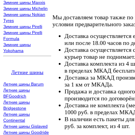
Зимние шины Maxxis
Зимние шины Michelin
Зимние шины Nokian
Мы доставляем товар также по
Tyres
условии предварительного заказ
Зимние шины Pirelli
Зимние шины Pirelli
Доставка осуществляется е
Formula
или после 18.00 часов по 
Зимние шины
Доставка осуществляется с
Yokohama
курьер товар не поднимает
Доставка комплекта из 4 ш
в пределах МКАД бесплатн
Летние шины
Доставка за МКАД произво
за 1 км от МКАДа.
Летние шины Barum
Летние шины
Продажа и доставка одного,
BFGoodrich
производится по договорён
Летние шины
Доставка не комплекта (ме
Bridgestone
1000 руб. в пределах МКА
Летние шины
В наличии есть пакеты дл
Continental
руб. за комплект, из 4 шт.
Летние шины Gislaved
Летние шины Goodride