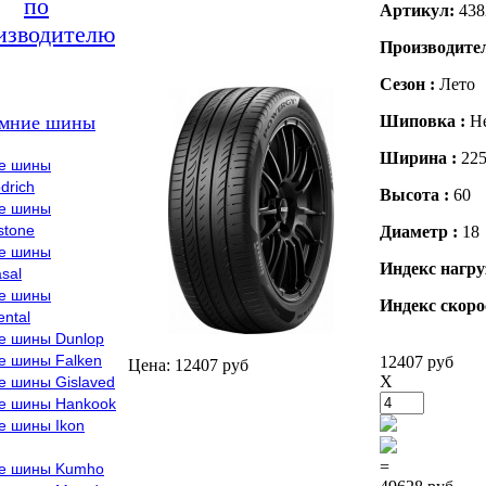
по
Артикул:
438
изводителю
Производите
Сезон :
Лето
мние шины
Шиповка :
Н
Ширина :
22
е шины
drich
Высота :
60
е шины
stone
Диаметр :
18
е шины
Индекс нагру
sal
е шины
Индекс скоро
ental
е шины Dunlop
е шины Falken
12407 руб
Цена: 12407 руб
X
е шины Gislaved
е шины Hankook
е шины Ikon
=
е шины Kumho