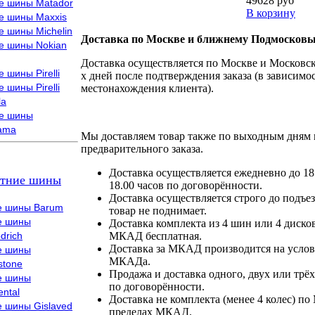
49628 руб
е шины Matador
В корзину
е шины Maxxis
е шины Michelin
Доставка по Москве и ближнему Подмосковь
е шины Nokian
Доставка осуществляется по Москве и Московско
 шины Pirelli
х дней после подтверждения заказа (в зависимос
 шины Pirelli
местонахождения клиента).
la
е шины
ama
Мы доставляем товар также по выходным дням 
предварительного заказа.
Доставка осуществляется ежедневно до 18
тние шины
18.00 часов по договорённости.
Доставка осуществляется строго до подъез
е шины Barum
товар не поднимает.
е шины
Доставка комплекта из 4 шин или 4 диско
drich
МКАД бесплатная.
Доставка за МКАД производится на условия
е шины
МКАДа.
stone
Продажа и доставка одного, двух или трёх
е шины
по договорённости.
ental
Доставка не комплекта (менее 4 колес) по
е шины Gislaved
пределах МКАД.