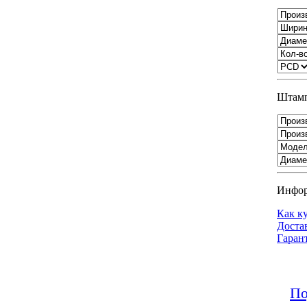
Штамп
Инфо
Как к
Доста
Гаран
По