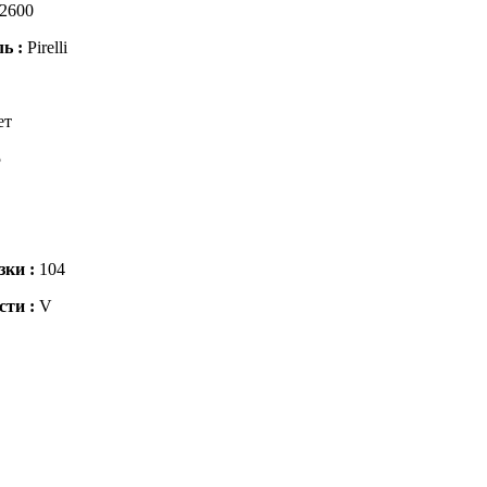
2600
ль :
Pirelli
ет
5
зки :
104
сти :
V