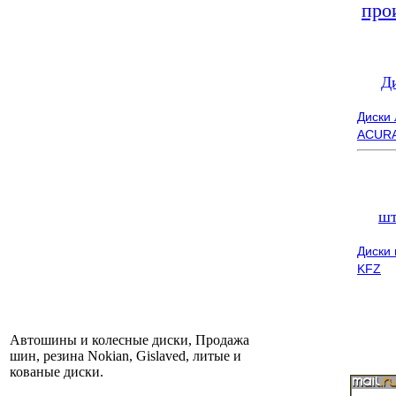
про
Д
Диски
ACUR
шт
Диски
KFZ
Автошины и колесные диски, Продажа
шин, резина Nokian, Gislaved, литые и
кованые диски.