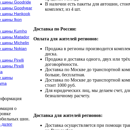
е шины Goodride
В наличии есть пакеты для автошин, стоим
е шины Goodyear
комплект, из 4 шт.
е шины Hankook
е шины Ikon
Доставка по России:
е шины Kumho
е шины Matador
Оплата для жителей регионов:
 шины Michelin
е шины Nokian
Продажа в регионы производится комплек
диска.
Продажа и доставка одного, двух или трёх
 шины Pirelli
договорённости.
 шины Pirelli
Доставка по Москве до транспортной комп
la
больше, бесплатная.
е шины
Доставка по Москве до транспортной комп
ama
стоит 1000 руб.
Для юридических лиц, мы делаем счет, дл
безналичному расчету.
информация
мация о
ровке
Доставка для жителей регионов:
обильных шин.
 далее
Доставка осуществляется при помощи тр