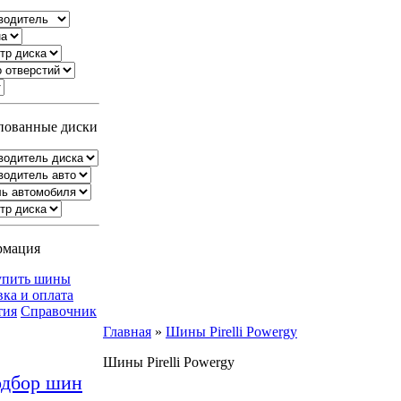
ованные диски
рмация
упить шины
вка и оплата
тия
Справочник
Главная
»
Шины Pirelli Powergy
Шины Pirelli Powergy
дбор шин