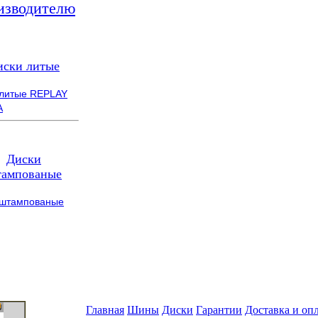
изводителю
иски литые
 литые REPLAY
A
Диски
ампованые
 штампованые
Главная
Шины
Диски
Гарантии
Доставка и оп