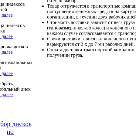
на Ваш выбор.
ца индексов
Товар отгружается в транспортные компа
стей
поступления денежных средств на карту и
 далее
организации, в течении двух рабочих дней
Стоимость доставки зависит от веса груза
ца индексов
(типоразмер и кол-во колес) и конечного 
зки
каждом случае согласовывается с транспо
 далее
Сроки доставки зависят от конечного пун
варьируются от 2-х до 7-ми рабочих дней.
ровка дисков
Оплата доставки транспортной компании,
 далее
получении груза.
автомобильных
в
 далее
ыбрать
обильный диск
 далее
бор дисков
по