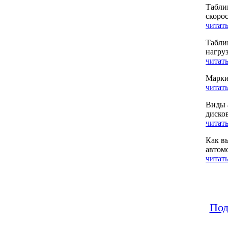
Табли
скоро
читать
Табли
нагру
читать
Марки
читать
Виды 
диско
читать
Как в
автом
читать
Под