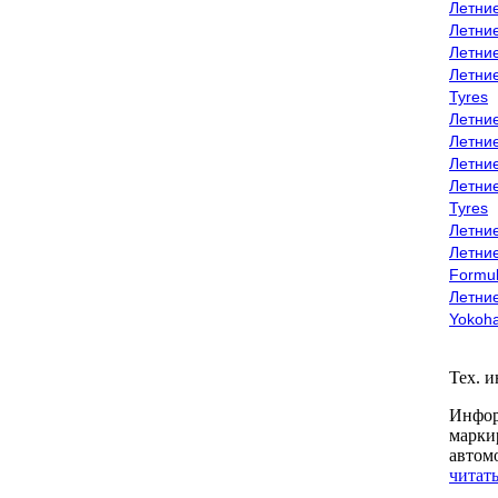
Летни
Летни
Летни
Летни
Tyres
Летни
Летни
Летние
Летни
Tyres
Летние
Летние
Formu
Летни
Yokoh
Тех. 
Инфор
марки
автом
читать