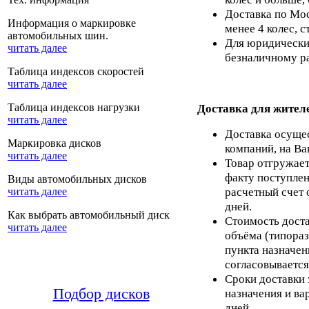
Доставка по Мос
Информация о маркировке
менее 4 колес, с
автомобильных шин.
Для юридических
читать далее
безналичному ра
Таблица индексов скоростей
читать далее
Таблица индексов нагрузки
Доставка для жител
читать далее
Доставка осуще
Маркировка дисков
компаний, на Ва
читать далее
Товар отгружает
факту поступлен
Виды автомобильных дисков
расчетный счет 
читать далее
дней.
Как выбрать автомобильный диск
Стоимость доста
читать далее
объёма (типораз
пункта назначен
согласовывается
Сроки доставки 
Подбор дисков
назначения и ва
дней.