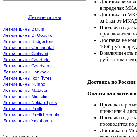
Доставка компле
в пределах МКА
Доставка за МКА
Летние шины
за 1 км от МКАД
Продажа и доста
Летние шины Barum
производится по
Летние шины BFGoodrich
Доставка не ком
Летние шины Bridgestone
1000 руб. в пр
Летние шины Continental
В наличии есть 
Летние шины Gislaved
руб. за комплект,
Летние шины Goodride
Летние шины Goodyear
Летние шины Hankook
Летние шины Ikon Tyres
Доставка по России:
Летние шины Kumho
Летние шины Matador
Оплата для жителей
Летние шины Michelin
Летние шины Nokian Tyres
Продажа в регио
Летние шины Pirelli
шины или 4 диск
Летние шины Pirelli Formula
Продажа и доста
Летние шины Yokohama
прозводится по 
Доставка по Мос
колес и больше,
Тех. информация