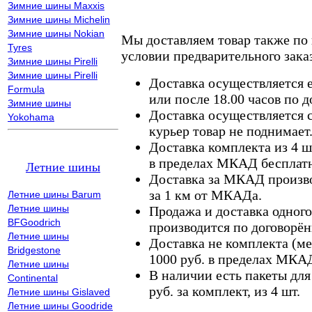
Зимние шины Maxxis
Зимние шины Michelin
Зимние шины Nokian
Мы доставляем товар также по
Tyres
условии предварительного заказ
Зимние шины Pirelli
Зимние шины Pirelli
Доставка осуществляется е
Formula
или после 18.00 часов по 
Зимние шины
Доставка осуществляется с
Yokohama
курьер товар не поднимает
Доставка комплекта из 4 ш
в пределах МКАД бесплатн
Летние шины
Доставка за МКАД произво
за 1 км от МКАДа.
Летние шины Barum
Летние шины
Продажа и доставка одного,
BFGoodrich
производится по договорён
Летние шины
Доставка не комплекта (ме
Bridgestone
1000 руб. в пределах МКА
Летние шины
В наличии есть пакеты дл
Continental
руб. за комплект, из 4 шт.
Летние шины Gislaved
Летние шины Goodride