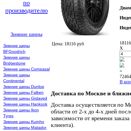
по
Диам
производителю
Инде
Инде
Зимние шины
18116
Цена: 18116 руб
Зимние шины
X
BFGoodrich
Зимние шины
Bridgestone
Зимние шины Compasal
=
Зимние шины
72464
Continental
В кор
Зимние шины Dunlop
Зимние шины Falken
Доставка по Москве и ближн
Зимние шины Gislaved
Доставка осуществляется по М
Зимние шины Hankook
Зимние шины Ikon
области от 2-х до 4-х дней пос
Tyres
зависимости от времени заказа
Зимние шины Kumho
клиента).
Зимние шины Matador