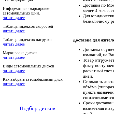
Доставка по Мос
Информация о маркировке
менее 4 колес, с
автомобильных шин.
Для юридических
читать далее
безналичному ра
Таблица индексов скоростей
читать далее
Таблица индексов нагрузки
Доставка для жител
читать далее
Доставка осуще
Маркировка дисков
компаний, на Ва
читать далее
Товар отгружает
факту поступлен
Виды автомобильных дисков
расчетный счет 
читать далее
дней.
Как выбрать автомобильный диск
Стоимость доста
читать далее
объёма (типораз
пункта назначен
согласовывается
Сроки доставки 
Подбор дисков
назначения и ва
дней.