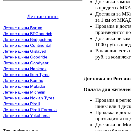
Доставка компле
в пределах МКА
Доставка за МКА
Летние шины
за 1 км от МКАД
Продажа и доста
Летние шины Barum
производится по
Летние шины BFGoodrich
Доставка не ком
Летние шины Bridgestone
1000 руб. в пр
Летние шины Continental
В наличии есть 
Летние шины Gislaved
руб. за комплект,
Летние шины Goodride
Летние шины Goodyear
Летние шины Hankook
Летние шины Ikon Tyres
Доставка по России:
Летние шины Kumho
Летние шины Matador
Оплата для жителей
Летние шины Michelin
Летние шины Nokian Tyres
Продажа в регио
Летние шины Pirelli
шины или 4 диск
Летние шины Pirelli Formula
Продажа и доста
Летние шины Yokohama
прозводится по 
Доставка по Мос
колес и больше,
Тех. информация