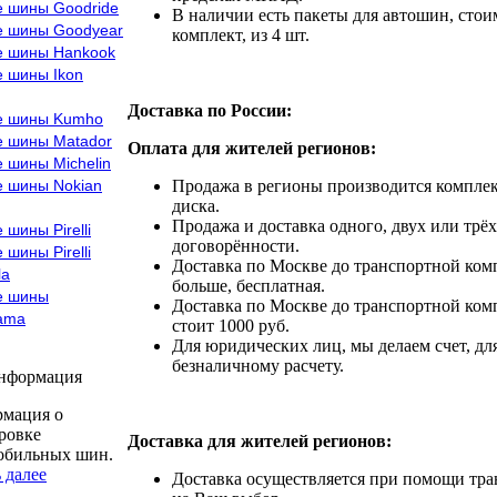
е шины Goodride
В наличии есть пакеты для автошин, стоим
е шины Goodyear
комплект, из 4 шт.
е шины Hankook
е шины Ikon
Доставка по России:
е шины Kumho
е шины Matador
Оплата для жителей регионов:
 шины Michelin
е шины Nokian
Продажа в регионы производится комплек
диска.
Продажа и доставка одного, двух или трёх
 шины Pirelli
договорённости.
 шины Pirelli
Доставка по Москве до транспортной комп
la
больше, бесплатная.
е шины
Доставка по Москве до транспортной комп
ama
стоит 1000 руб.
Для юридических лиц, мы делаем счет, дл
безналичному расчету.
информация
мация о
ровке
Доставка для жителей регионов:
обильных шин.
 далее
Доставка осуществляется при помощи тр