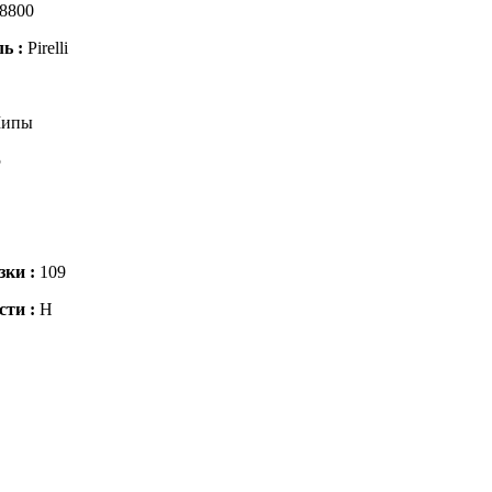
8800
ль :
Pirelli
ипы
5
зки :
109
сти :
H