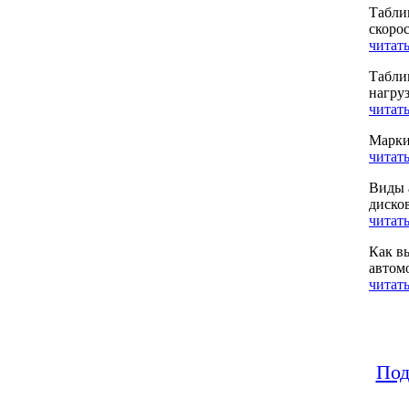
Табли
скоро
читать
Табли
нагру
читать
Марки
читать
Виды 
диско
читать
Как в
автом
читать
Под