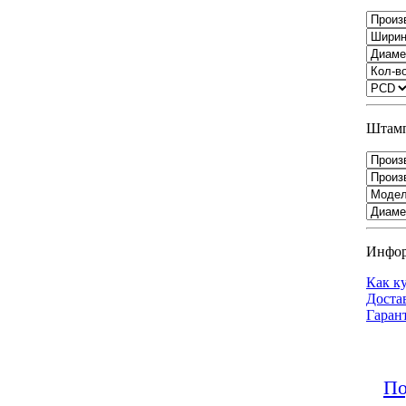
Штамп
Инфо
Как к
Доста
Гаран
По