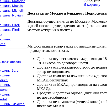
85460 руб
е шины Matador
В корзину
е шины Maxxis
е шины Michelin
Доставка по Москве и ближнему Подмосковь
е шины Nokian
Доставка осуществляется по Москве и Московско
 шины Pirelli
х дней после подтверждения заказа (в зависимос
 шины Pirelli
местонахождения клиента).
la
е шины
ama
Мы доставляем товар также по выходным дням 
предварительного заказа.
Доставка осуществляется ежедневно до 18
тние шины
18.00 часов по договорённости.
Доставка осуществляется строго до подъез
е шины Barum
товар не поднимает.
е шины
Доставка комплекта из 4 шин или 4 диско
drich
МКАД бесплатная.
Доставка за МКАД производится на условия
е шины
МКАДа.
stone
Продажа и доставка одного, двух или трёх
е шины
по договорённости.
ental
Доставка не комплекта (менее 4 колес) по
е шины Gislaved
пределах МКАД.