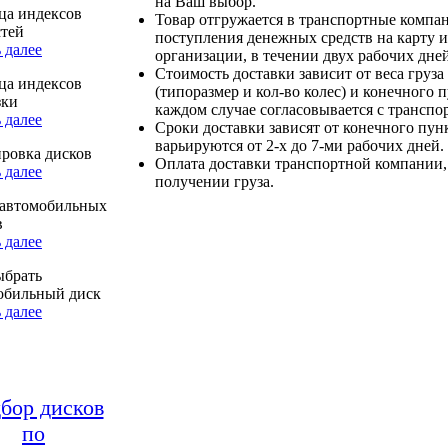
на Ваш выбор.
ца индексов
Товар отгружается в транспортные компа
стей
поступления денежных средств на карту и
 далее
организации, в течении двух рабочих дней
Стоимость доставки зависит от веса груза
ца индексов
(типоразмер и кол-во колес) и конечного 
зки
каждом случае согласовывается с транспо
 далее
Сроки доставки зависят от конечного пун
варьируются от 2-х до 7-ми рабочих дней.
ровка дисков
Оплата доставки транспортной компании,
 далее
получении груза.
автомобильных
в
 далее
ыбрать
обильный диск
 далее
бор дисков
по