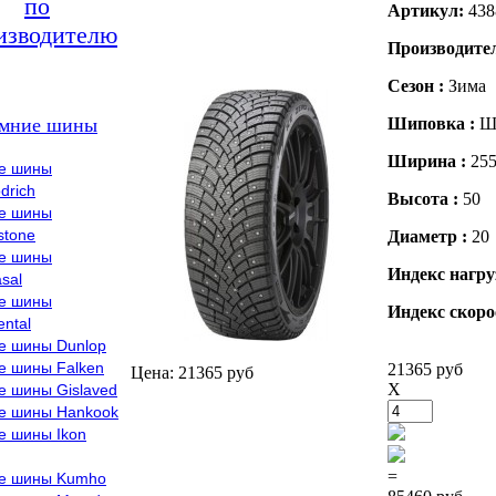
по
Артикул:
438
изводителю
Производите
Сезон :
Зима
мние шины
Шиповка :
Ш
Ширина :
25
е шины
drich
Высота :
50
е шины
stone
Диаметр :
20
е шины
Индекс нагру
sal
е шины
Индекс скоро
ental
е шины Dunlop
е шины Falken
21365 руб
Цена: 21365 руб
X
е шины Gislaved
е шины Hankook
е шины Ikon
=
е шины Kumho