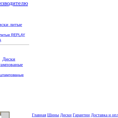
изводителю
иски литые
 литые REPLAY
A
Диски
ампованые
 штампованые
Главная
Шины
Диски
Гарантии
Доставка и оп