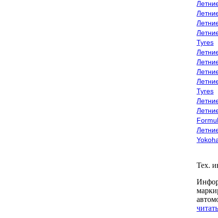
Летни
Летни
Летни
Летни
Tyres
Летни
Летни
Летние
Летни
Tyres
Летние
Летние
Formu
Летни
Yokoh
Тех. 
Инфор
марки
автом
читать