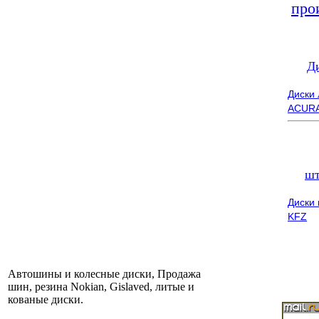
про
Д
Диски
ACUR
шт
Диски
KFZ
Автошины и колесные диски, Продажа
шин, резина Nokian, Gislaved, литые и
кованые диски.