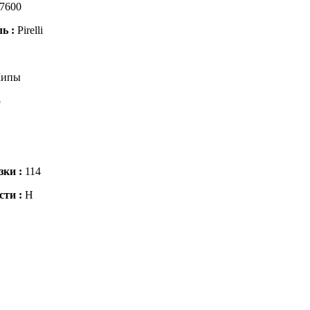
7600
ль :
Pirelli
ипы
5
зки :
114
сти :
H