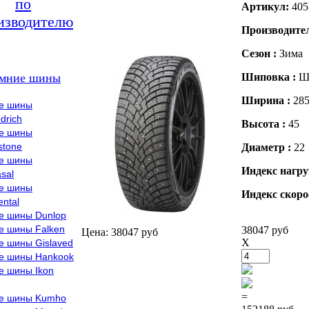
по
Артикул:
405
изводителю
Производите
Сезон :
Зима
мние шины
Шиповка :
Ш
Ширина :
28
е шины
drich
Высота :
45
е шины
stone
Диаметр :
22
е шины
Индекс нагру
sal
е шины
Индекс скоро
ental
е шины Dunlop
е шины Falken
38047 руб
Цена: 38047 руб
X
е шины Gislaved
е шины Hankook
е шины Ikon
=
е шины Kumho