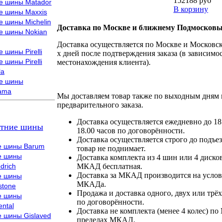
152188 руб
е шины Matador
В корзину
е шины Maxxis
е шины Michelin
Доставка по Москве и ближнему Подмосковь
е шины Nokian
Доставка осуществляется по Москве и Московско
 шины Pirelli
х дней после подтверждения заказа (в зависимос
 шины Pirelli
местонахождения клиента).
la
е шины
ama
Мы доставляем товар также по выходным дням 
предварительного заказа.
Доставка осуществляется ежедневно до 18
тние шины
18.00 часов по договорённости.
Доставка осуществляется строго до подъез
е шины Barum
товар не поднимает.
е шины
Доставка комплекта из 4 шин или 4 диско
drich
МКАД бесплатная.
Доставка за МКАД производится на условия
е шины
МКАДа.
stone
Продажа и доставка одного, двух или трёх
е шины
по договорённости.
ental
Доставка не комплекта (менее 4 колес) по
е шины Gislaved
пределах МКАД.