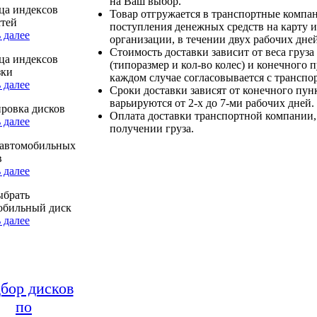
на Ваш выбор.
ца индексов
Товар отгружается в транспортные компа
стей
поступления денежных средств на карту и
 далее
организации, в течении двух рабочих дней
Стоимость доставки зависит от веса груза
ца индексов
(типоразмер и кол-во колес) и конечного 
зки
каждом случае согласовывается с транспо
 далее
Сроки доставки зависят от конечного пун
варьируются от 2-х до 7-ми рабочих дней.
ровка дисков
Оплата доставки транспортной компании,
 далее
получении груза.
автомобильных
в
 далее
ыбрать
обильный диск
 далее
бор дисков
по