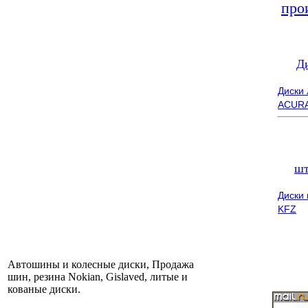
про
Д
Диски
ACUR
шт
Диски
KFZ
Автошины и колесные диски, Продажа
шин, резина Nokian, Gislaved, литые и
кованые диски.