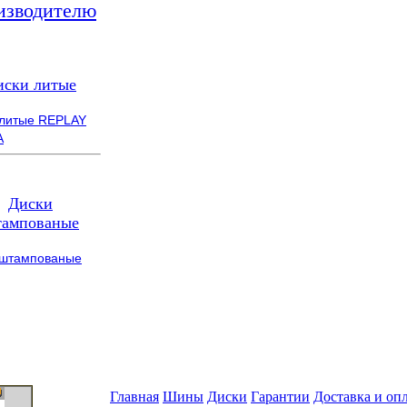
изводителю
иски литые
 литые REPLAY
A
Диски
ампованые
 штампованые
Главная
Шины
Диски
Гарантии
Доставка и оп