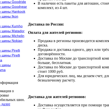
е шины Goodride
В наличии есть пакеты для автошин, стоим
е шины Goodyear
комплект, из 4 шт.
е шины Hankook
е шины Ikon
Доставка по России:
е шины Kumho
е шины Matador
Оплата для жителей регионов:
 шины Michelin
е шины Nokian
Продажа в регионы производится комплек
диска.
Продажа и доставка одного, двух или трёх
 шины Pirelli
договорённости.
 шины Pirelli
Доставка по Москве до транспортной комп
la
больше, бесплатная.
е шины
Доставка по Москве до транспортной комп
ama
стоит 1000 руб.
Для юридических лиц, мы делаем счет, дл
безналичному расчету.
информация
мация о
ровке
Доставка для жителей регионов:
обильных шин.
 далее
Доставка осуществляется при помощи тр