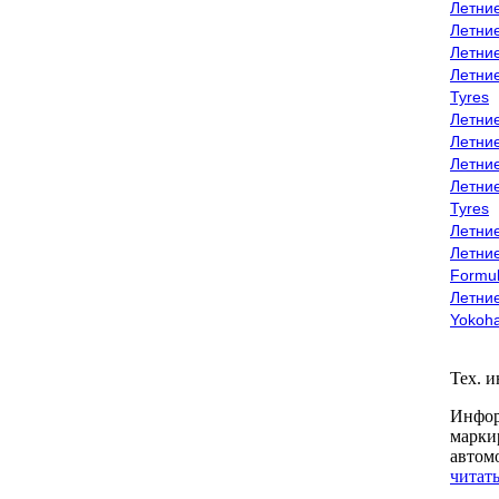
Летни
Летни
Летни
Летни
Tyres
Летни
Летни
Летние
Летни
Tyres
Летние
Летние
Formu
Летни
Yokoh
Тех. 
Инфор
марки
автом
читать