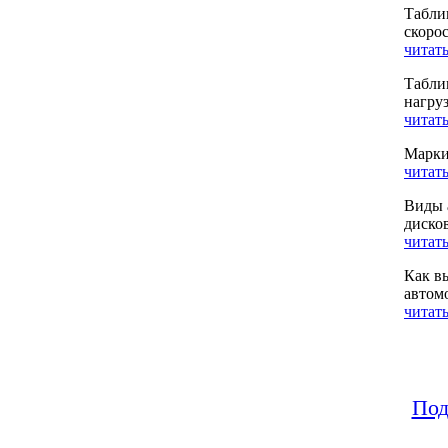
Табли
скоро
читать
Табли
нагру
читать
Марки
читать
Виды 
диско
читать
Как в
автом
читать
Под