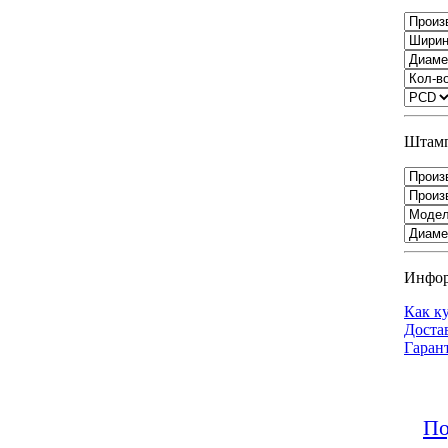
Штамп
Инфо
Как к
Доста
Гаран
По