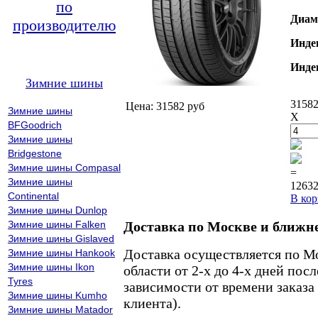
по
Диам
производителю
Инде
Инде
Зимние шины
31582
Цена: 31582 руб
Зимние шины
X
BFGoodrich
Зимние шины
Bridgestone
Зимние шины Compasal
=
Зимние шины
12632
Continental
В кор
Зимние шины Dunlop
Зимние шины Falken
Доставка по Москве и ближн
Зимние шины Gislaved
Доставка осуществляется по М
Зимние шины Hankook
Зимние шины Ikon
области от 2-х до 4-х дней пос
Tyres
зависимости от времени заказа
Зимние шины Kumho
клиента).
Зимние шины Matador