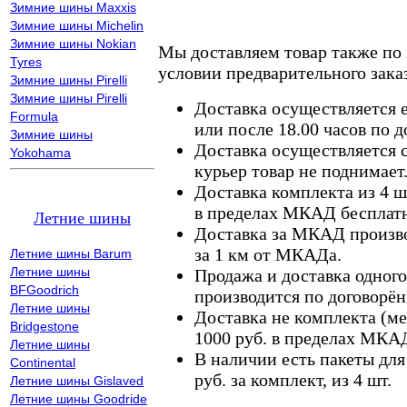
Зимние шины Maxxis
Зимние шины Michelin
Зимние шины Nokian
Мы доставляем товар также по
Tyres
условии предварительного заказ
Зимние шины Pirelli
Зимние шины Pirelli
Доставка осуществляется е
Formula
или после 18.00 часов по 
Зимние шины
Доставка осуществляется с
Yokohama
курьер товар не поднимает
Доставка комплекта из 4 ш
в пределах МКАД бесплатн
Летние шины
Доставка за МКАД произво
за 1 км от МКАДа.
Летние шины Barum
Летние шины
Продажа и доставка одного,
BFGoodrich
производится по договорён
Летние шины
Доставка не комплекта (ме
Bridgestone
1000 руб. в пределах МКА
Летние шины
В наличии есть пакеты дл
Continental
руб. за комплект, из 4 шт.
Летние шины Gislaved
Летние шины Goodride