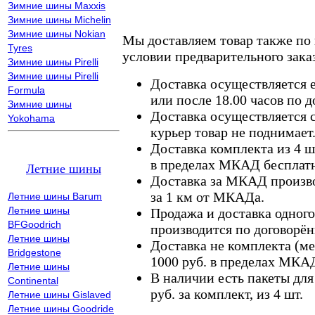
Зимние шины Maxxis
Зимние шины Michelin
Зимние шины Nokian
Мы доставляем товар также по
Tyres
условии предварительного заказ
Зимние шины Pirelli
Зимние шины Pirelli
Доставка осуществляется е
Formula
или после 18.00 часов по 
Зимние шины
Доставка осуществляется с
Yokohama
курьер товар не поднимает
Доставка комплекта из 4 ш
в пределах МКАД бесплатн
Летние шины
Доставка за МКАД произво
за 1 км от МКАДа.
Летние шины Barum
Летние шины
Продажа и доставка одного,
BFGoodrich
производится по договорён
Летние шины
Доставка не комплекта (ме
Bridgestone
1000 руб. в пределах МКА
Летние шины
В наличии есть пакеты дл
Continental
руб. за комплект, из 4 шт.
Летние шины Gislaved
Летние шины Goodride