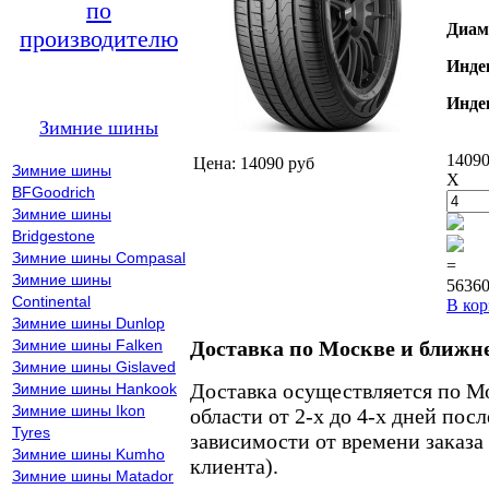
по
Диам
производителю
Инде
Инде
Зимние шины
14090
Цена: 14090 руб
Зимние шины
X
BFGoodrich
Зимние шины
Bridgestone
Зимние шины Compasal
=
Зимние шины
56360
Continental
В кор
Зимние шины Dunlop
Зимние шины Falken
Доставка по Москве и ближн
Зимние шины Gislaved
Доставка осуществляется по М
Зимние шины Hankook
Зимние шины Ikon
области от 2-х до 4-х дней пос
Tyres
зависимости от времени заказа
Зимние шины Kumho
клиента).
Зимние шины Matador