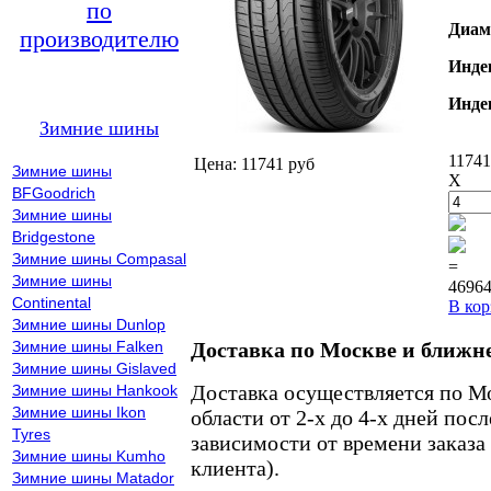
по
Диам
производителю
Инде
Инде
Зимние шины
11741
Цена: 11741 руб
Зимние шины
X
BFGoodrich
Зимние шины
Bridgestone
Зимние шины Compasal
=
Зимние шины
46964
Continental
В кор
Зимние шины Dunlop
Зимние шины Falken
Доставка по Москве и ближн
Зимние шины Gislaved
Доставка осуществляется по М
Зимние шины Hankook
Зимние шины Ikon
области от 2-х до 4-х дней пос
Tyres
зависимости от времени заказа
Зимние шины Kumho
клиента).
Зимние шины Matador