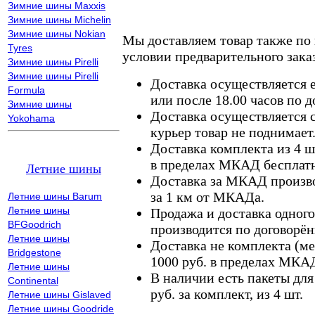
Зимние шины Maxxis
Зимние шины Michelin
Зимние шины Nokian
Мы доставляем товар также по
Tyres
условии предварительного заказ
Зимние шины Pirelli
Зимние шины Pirelli
Доставка осуществляется е
Formula
или после 18.00 часов по 
Зимние шины
Доставка осуществляется с
Yokohama
курьер товар не поднимает
Доставка комплекта из 4 ш
в пределах МКАД бесплатн
Летние шины
Доставка за МКАД произво
за 1 км от МКАДа.
Летние шины Barum
Летние шины
Продажа и доставка одного,
BFGoodrich
производится по договорён
Летние шины
Доставка не комплекта (ме
Bridgestone
1000 руб. в пределах МКА
Летние шины
В наличии есть пакеты дл
Continental
руб. за комплект, из 4 шт.
Летние шины Gislaved
Летние шины Goodride