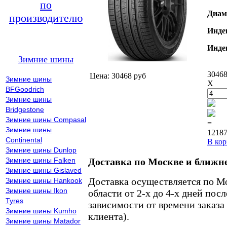
по
Диам
производителю
Инде
Инде
Зимние шины
30468
Цена: 30468 руб
Зимние шины
X
BFGoodrich
Зимние шины
Bridgestone
Зимние шины Compasal
=
Зимние шины
12187
Continental
В кор
Зимние шины Dunlop
Зимние шины Falken
Доставка по Москве и ближн
Зимние шины Gislaved
Доставка осуществляется по М
Зимние шины Hankook
Зимние шины Ikon
области от 2-х до 4-х дней пос
Tyres
зависимости от времени заказа
Зимние шины Kumho
клиента).
Зимние шины Matador