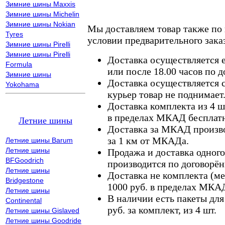
Зимние шины Maxxis
Зимние шины Michelin
Зимние шины Nokian
Мы доставляем товар также по
Tyres
условии предварительного заказ
Зимние шины Pirelli
Зимние шины Pirelli
Доставка осуществляется е
Formula
или после 18.00 часов по 
Зимние шины
Доставка осуществляется с
Yokohama
курьер товар не поднимает
Доставка комплекта из 4 ш
в пределах МКАД бесплатн
Летние шины
Доставка за МКАД произво
за 1 км от МКАДа.
Летние шины Barum
Летние шины
Продажа и доставка одного,
BFGoodrich
производится по договорён
Летние шины
Доставка не комплекта (ме
Bridgestone
1000 руб. в пределах МКА
Летние шины
В наличии есть пакеты дл
Continental
руб. за комплект, из 4 шт.
Летние шины Gislaved
Летние шины Goodride