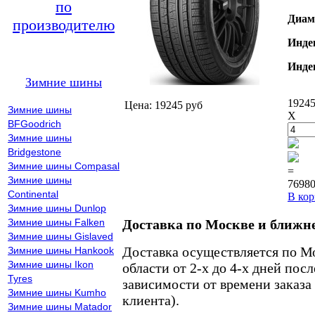
по
Диам
производителю
Инде
Инде
Зимние шины
19245
Цена: 19245 руб
Зимние шины
X
BFGoodrich
Зимние шины
Bridgestone
Зимние шины Compasal
=
Зимние шины
76980
Continental
В кор
Зимние шины Dunlop
Зимние шины Falken
Доставка по Москве и ближн
Зимние шины Gislaved
Доставка осуществляется по М
Зимние шины Hankook
Зимние шины Ikon
области от 2-х до 4-х дней пос
Tyres
зависимости от времени заказа
Зимние шины Kumho
клиента).
Зимние шины Matador