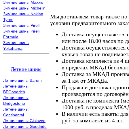
Зимние шины Maxxis
Зимние шины Michelin
Зимние шины Nokian
Мы доставляем товар также по
Tyres
условии предварительного заказ
Зимние шины Pirelli
Зимние шины Pirelli
Доставка осуществляется е
Formula
или после 18.00 часов по 
Зимние шины
Доставка осуществляется с
Yokohama
курьер товар не поднимает
Доставка комплекта из 4 ш
в пределах МКАД бесплатн
Летние шины
Доставка за МКАД произво
за 1 км от МКАДа.
Летние шины Barum
Летние шины
Продажа и доставка одного,
BFGoodrich
производится по договорён
Летние шины
Доставка не комплекта (ме
Bridgestone
1000 руб. в пределах МКА
Летние шины
В наличии есть пакеты дл
Continental
руб. за комплект, из 4 шт.
Летние шины Gislaved
Летние шины Goodride