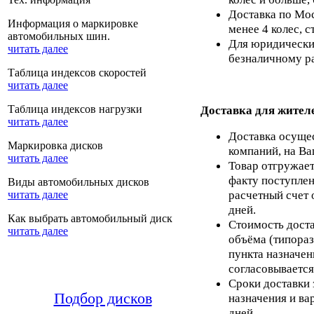
Доставка по Мос
Информация о маркировке
менее 4 колес, с
автомобильных шин.
Для юридических
читать далее
безналичному ра
Таблица индексов скоростей
читать далее
Таблица индексов нагрузки
Доставка для жител
читать далее
Доставка осуще
Маркировка дисков
компаний, на Ва
читать далее
Товар отгружает
факту поступлен
Виды автомобильных дисков
расчетный счет 
читать далее
дней.
Как выбрать автомобильный диск
Стоимость доста
читать далее
объёма (типораз
пункта назначен
согласовывается
Сроки доставки 
Подбор дисков
назначения и ва
дней.