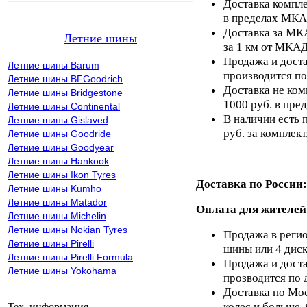
Доставка компле
в пределах МКА
Доставка за МКА
Летние шины
за 1 км от МКАД
Продажа и доста
Летние шины Barum
производится по
Летние шины BFGoodrich
Доставка не ком
Летние шины Bridgestone
1000 руб. в пр
Летние шины Continental
В наличии есть 
Летние шины Gislaved
руб. за комплект,
Летние шины Goodride
Летние шины Goodyear
Летние шины Hankook
Летние шины Ikon Tyres
Доставка по России:
Летние шины Kumho
Летние шины Matador
Оплата для жителей
Летние шины Michelin
Летние шины Nokian Tyres
Продажа в регио
Летние шины Pirelli
шины или 4 диск
Летние шины Pirelli Formula
Продажа и доста
Летние шины Yokohama
прозводится по 
Доставка по Мос
колес и больше,
Тех. информация