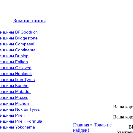
Зимние шины
е шины BFGoodrich
е шины Bridgestone
е шины Compasal
 шины Continental
е шины Dunlop
е шины Falken
е шины Gislaved
е шины Hankook
 шины Ikon Tyres
е шины Kumho
е шины Matador
е шины Maxxis
е шины Michelin
Ваша кор
е шины Nokian Tyres
 шины Pirelli
Ваша кор
 шины Pirelli Formula
Главная
»
Товар не
ВНИМ
е шины Yokohama
найден!
Уважаем