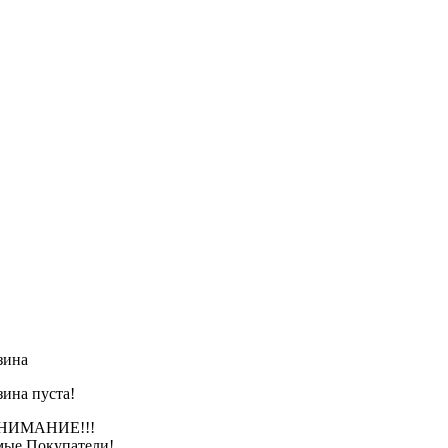
зина
зина пуста!
АНИЕ!!!
ые Покупатели!