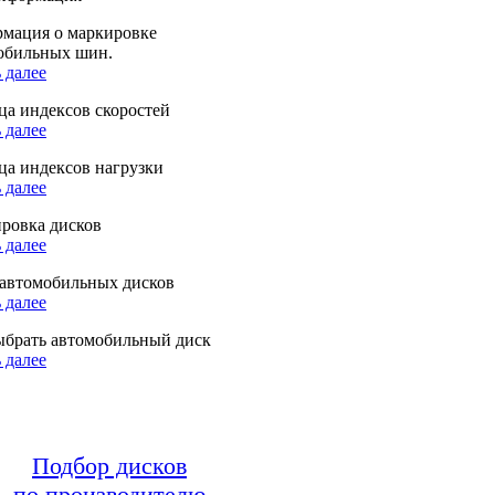
мация о маркировке
обильных шин.
 далее
ца индексов скоростей
 далее
ца индексов нагрузки
 далее
ровка дисков
 далее
автомобильных дисков
 далее
ыбрать автомобильный диск
 далее
Подбор дисков
по производителю