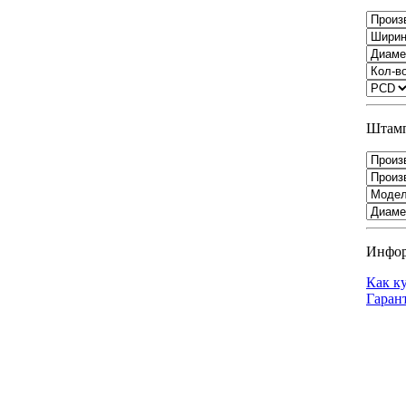
Штамп
Инфо
Как к
Гаран