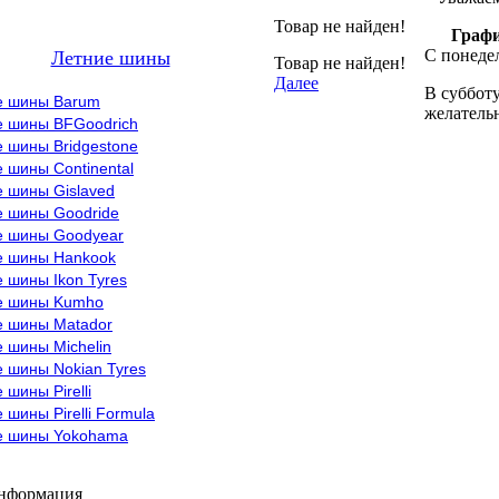
Товар не найден!
Графи
С понедел
Летние шины
Товар не найден!
Далее
В субботу
е шины Barum
желательн
е шины BFGoodrich
 шины Bridgestone
 шины Continental
е шины Gislaved
е шины Goodride
е шины Goodyear
е шины Hankook
 шины Ikon Tyres
е шины Kumho
е шины Matador
 шины Michelin
 шины Nokian Tyres
 шины Pirelli
 шины Pirelli Formula
е шины Yokohama
информация