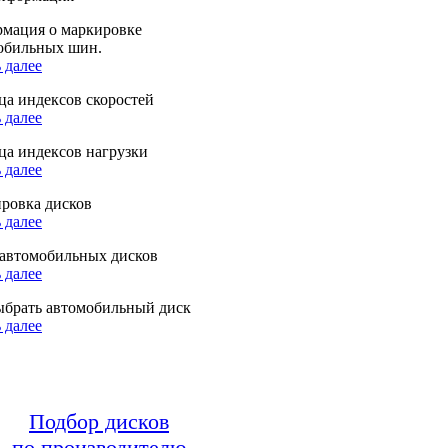
мация о маркировке
обильных шин.
 далее
ца индексов скоростей
 далее
ца индексов нагрузки
 далее
ровка дисков
 далее
автомобильных дисков
 далее
ыбрать автомобильный диск
 далее
Подбор дисков
по производителю