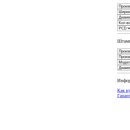
Штамп
Инфо
Как к
Гаран