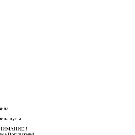
зина
зина пуста!
АНИЕ!!!
ые Покупатели!