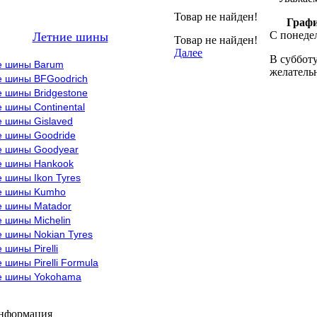
Товар не найден!
Графи
С понедел
Летние шины
Товар не найден!
Далее
В субботу
е шины Barum
желательн
е шины BFGoodrich
 шины Bridgestone
 шины Continental
е шины Gislaved
е шины Goodride
е шины Goodyear
е шины Hankook
 шины Ikon Tyres
е шины Kumho
е шины Matador
 шины Michelin
 шины Nokian Tyres
 шины Pirelli
 шины Pirelli Formula
е шины Yokohama
информация