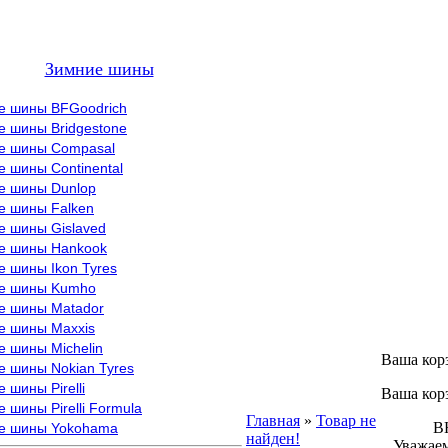
Зимние шины
е шины BFGoodrich
е шины Bridgestone
е шины Compasal
 шины Continental
е шины Dunlop
е шины Falken
е шины Gislaved
е шины Hankook
 шины Ikon Tyres
е шины Kumho
е шины Matador
е шины Maxxis
е шины Michelin
Ваша кор
е шины Nokian Tyres
 шины Pirelli
Ваша кор
 шины Pirelli Formula
Главная
»
Товар не
ВНИМ
е шины Yokohama
найден!
Уважаем