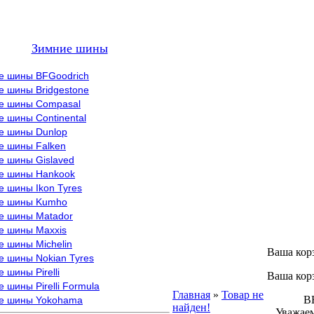
Зимние шины
е шины BFGoodrich
е шины Bridgestone
е шины Compasal
 шины Continental
е шины Dunlop
е шины Falken
е шины Gislaved
е шины Hankook
 шины Ikon Tyres
е шины Kumho
е шины Matador
е шины Maxxis
е шины Michelin
Ваша кор
е шины Nokian Tyres
 шины Pirelli
Ваша кор
 шины Pirelli Formula
Главная
»
Товар не
ВНИМ
е шины Yokohama
найден!
Уважаем