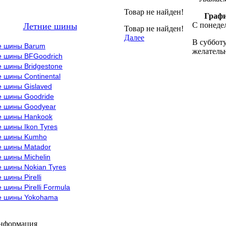
Товар не найден!
Графи
С понедел
Летние шины
Товар не найден!
Далее
В субботу
е шины Barum
желательн
е шины BFGoodrich
 шины Bridgestone
 шины Continental
е шины Gislaved
е шины Goodride
е шины Goodyear
е шины Hankook
 шины Ikon Tyres
е шины Kumho
е шины Matador
 шины Michelin
 шины Nokian Tyres
 шины Pirelli
 шины Pirelli Formula
е шины Yokohama
информация