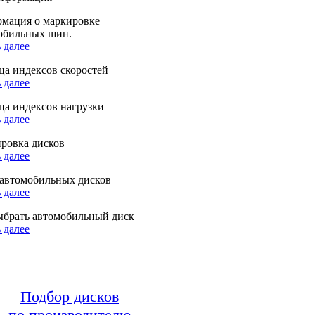
мация о маркировке
обильных шин.
 далее
ца индексов скоростей
 далее
ца индексов нагрузки
 далее
ровка дисков
 далее
автомобильных дисков
 далее
ыбрать автомобильный диск
 далее
Подбор дисков
по производителю