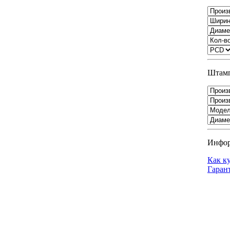
Штамп
Инфо
Как к
Гаран