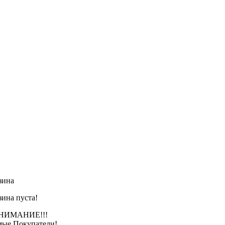
зина
зина пуста!
АНИЕ!!!
ые Покупатели!