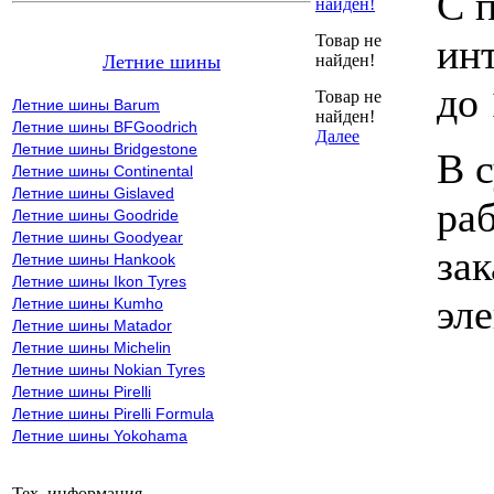
С 
найден!
Товар не
инт
Летние шины
найден!
до 
Товар не
Летние шины Barum
найден!
Летние шины BFGoodrich
Далее
Летние шины Bridgestone
В с
Летние шины Continental
Летние шины Gislaved
ра
Летние шины Goodride
Летние шины Goodyear
зак
Летние шины Hankook
Летние шины Ikon Tyres
эл
Летние шины Kumho
Летние шины Matador
Летние шины Michelin
Летние шины Nokian Tyres
Летние шины Pirelli
Летние шины Pirelli Formula
Летние шины Yokohama
Тех. информация