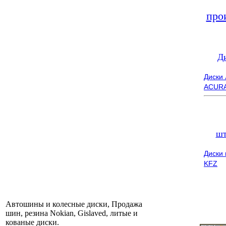
про
Д
Диски
ACUR
шт
Диски
KFZ
Автошины и колесные диски, Продажа
шин, резина Nokian, Gislaved, литые и
кованые диски.