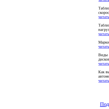
Табли
скоро
читать
Табли
нагру
читать
Марки
читать
Виды 
диско
читать
Как в
автом
читать
Под