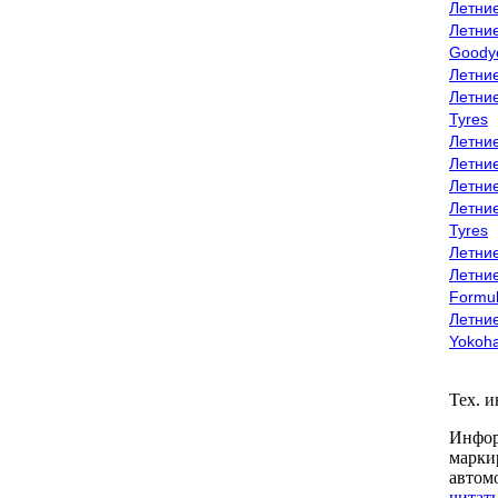
Летни
Летни
Goody
Летни
Летни
Tyres
Летни
Летни
Летние
Летни
Tyres
Летние
Летние
Formu
Летни
Yokoh
Тех. 
Инфор
марки
автом
читать