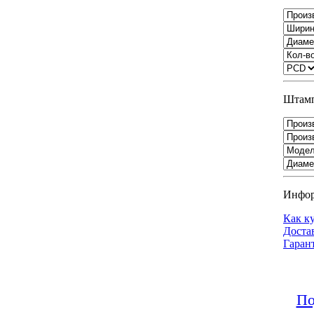
Штамп
Инфо
Как к
Доста
Гаран
По