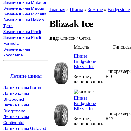
Зимние шины Matador
Зимние шины Maxxis
Главная
»
Шины
»
Зимние
»
Bridgestone
Зимние шины Michelin
Зимние шины Nokian
Blizzak Ice
Tyres
Зимние шины Pirelli
Зимние шины Pirelli
Вид:
Список
/
Сетка
Formula
Модель
Типораз
Зимние шины
Yokohama
Шины
Bridgestone
Blizzak Ice
Типоразмер:
Летние шины
Зимние ,
R16
нешипованные
Летние шины Barum
Летние шины
Шины
BFGoodrich
Bridgestone
Летние шины
Blizzak Ice
Bridgestone
Типоразмер:
Летние шины
Зимние ,
R17
Continental
нешипованные
Летние шины Gislaved