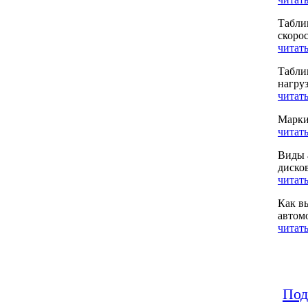
Табли
скоро
читать
Табли
нагру
читать
Марки
читать
Виды 
диско
читать
Как в
автом
читать
Под