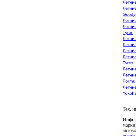
Летни
Летни
Goody
Летни
Летни
Tyres
Летни
Летни
Летние
Летни
Tyres
Летние
Летние
Formu
Летни
Yokoh
Тех. 
Инфор
марки
автом
читать