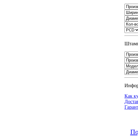
Штамп
Инфо
Как к
Доста
Гаран
По