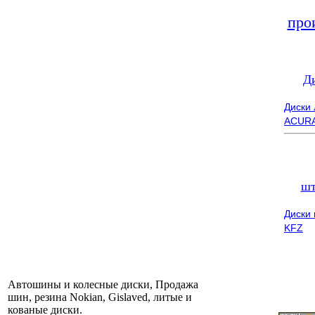
про
Д
Диски
ACUR
шт
Диски
KFZ
Автошины и колесные диски, Продажа
шин, резина Nokian, Gislaved, литые и
кованые диски.