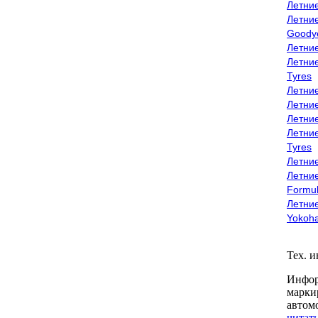
Летни
Летни
Goody
Летни
Летни
Tyres
Летни
Летни
Летние
Летни
Tyres
Летние
Летние
Formu
Летни
Yokoh
Тех. 
Инфор
марки
автом
читать