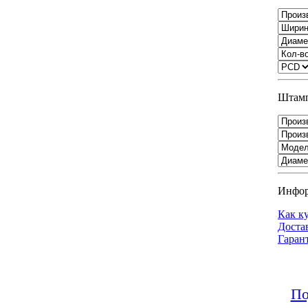
Штамп
Инфо
Как к
Доста
Гаран
По