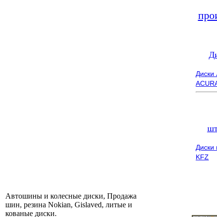
про
Д
Диски
ACUR
шт
Диски
KFZ
Автошины и колесные диски, Продажа
шин, резина Nokian, Gislaved, литые и
кованые диски.