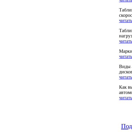
Табли
скоро
читать
Табли
нагру
читать
Марки
читать
Виды 
диско
читать
Как в
автом
читать
Под