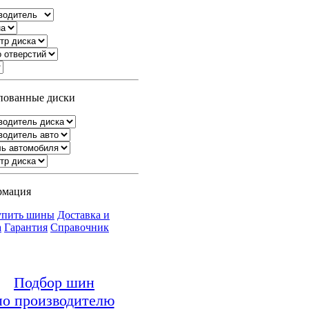
ованные диски
рмация
упить шины
Доставка и
а
Гарантия
Справочник
Подбор шин
по производителю