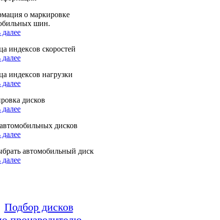
мация о маркировке
обильных шин.
 далее
ца индексов скоростей
 далее
ца индексов нагрузки
 далее
ровка дисков
 далее
автомобильных дисков
 далее
ыбрать автомобильный диск
 далее
Подбор дисков
по производителю