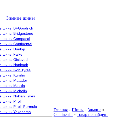
Зимние шины
е шины BFGoodrich
е шины Bridgestone
е шины Compasal
 шины Continental
е шины Dunlop
е шины Falken
е шины Gislaved
е шины Hankook
 шины Ikon Tyres
е шины Kumho
е шины Matador
е шины Maxxis
е шины Michelin
е шины Nokian Tyres
 шины Pirelli
 шины Pirelli Formula
Главная
»
Шины
»
Зимние
»
е шины Yokohama
Continental
»
Товар не найден!