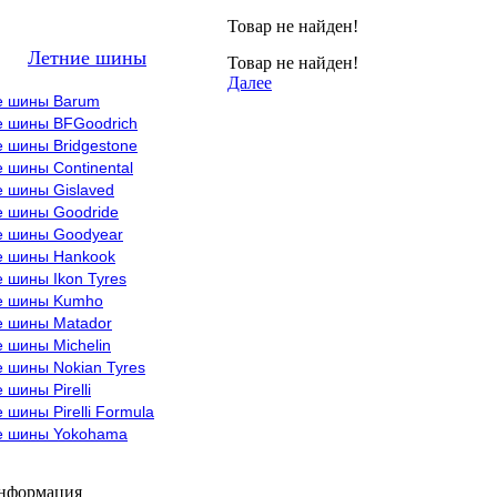
Товар не найден!
Летние шины
Товар не найден!
Далее
е шины Barum
е шины BFGoodrich
 шины Bridgestone
 шины Continental
е шины Gislaved
е шины Goodride
е шины Goodyear
е шины Hankook
 шины Ikon Tyres
е шины Kumho
е шины Matador
 шины Michelin
 шины Nokian Tyres
 шины Pirelli
 шины Pirelli Formula
е шины Yokohama
информация