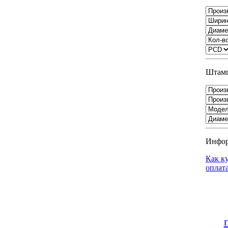
Штамп
Инфо
Как к
оплат