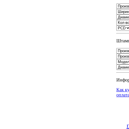
Штамп
Инфо
Как к
оплат