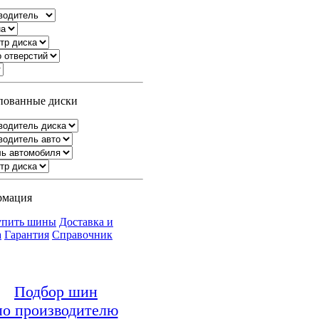
ованные диски
рмация
упить шины
Доставка и
а
Гарантия
Справочник
Подбор шин
по производителю