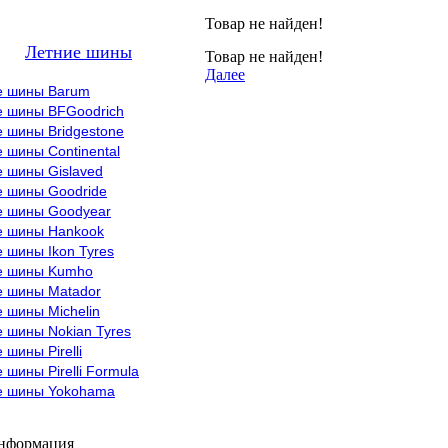
Товар не найден!
Летние шины
Товар не найден!
Далее
е шины Barum
е шины BFGoodrich
 шины Bridgestone
 шины Continental
е шины Gislaved
е шины Goodride
е шины Goodyear
е шины Hankook
 шины Ikon Tyres
е шины Kumho
е шины Matador
 шины Michelin
 шины Nokian Tyres
 шины Pirelli
 шины Pirelli Formula
е шины Yokohama
информация