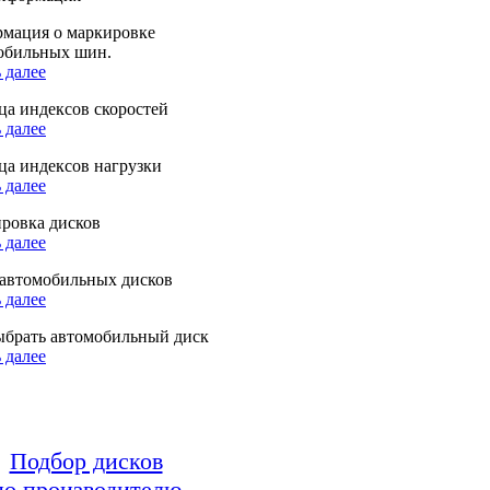
мация о маркировке
обильных шин.
 далее
ца индексов скоростей
 далее
ца индексов нагрузки
 далее
ровка дисков
 далее
автомобильных дисков
 далее
ыбрать автомобильный диск
 далее
Подбор дисков
по производителю