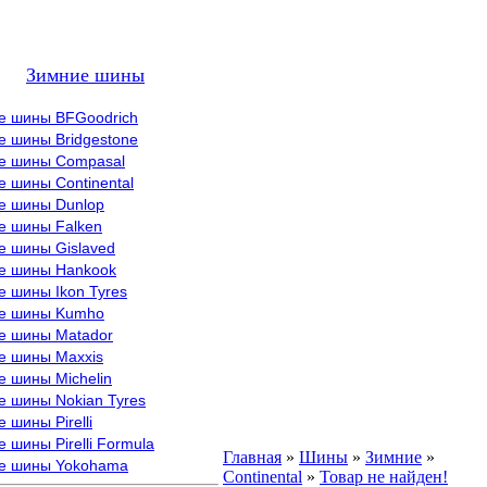
Зимние шины
е шины BFGoodrich
е шины Bridgestone
е шины Compasal
 шины Continental
е шины Dunlop
е шины Falken
е шины Gislaved
е шины Hankook
 шины Ikon Tyres
е шины Kumho
е шины Matador
е шины Maxxis
е шины Michelin
е шины Nokian Tyres
 шины Pirelli
 шины Pirelli Formula
Главная
»
Шины
»
Зимние
»
е шины Yokohama
Continental
»
Товар не найден!