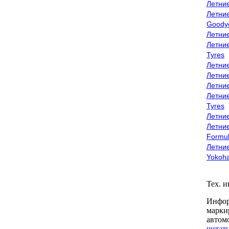
Летни
Летни
Goody
Летни
Летни
Tyres
Летни
Летни
Летние
Летни
Tyres
Летние
Летние
Formu
Летни
Yokoh
Тех. 
Инфор
марки
автом
читать