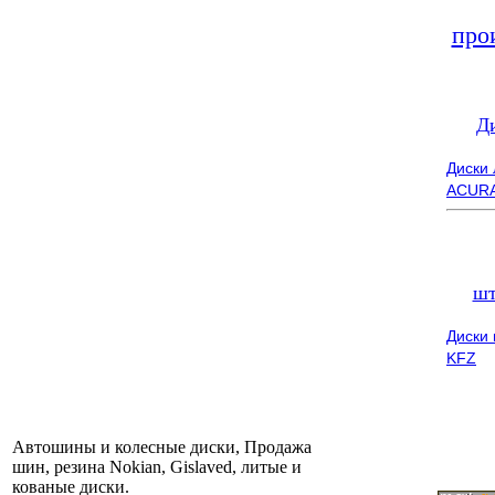
про
Д
Диски
ACUR
шт
Диски
KFZ
Автошины и колесные диски, Продажа
шин, резина Nokian, Gislaved, литые и
кованые диски.