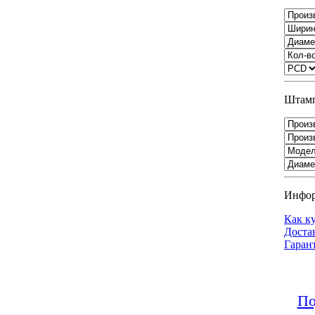
Штамп
Инфо
Как к
Доста
Гаран
По