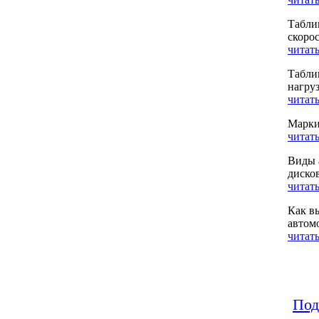
Табли
скоро
читать
Табли
нагру
читать
Марки
читать
Виды 
диско
читать
Как в
автом
читать
Под