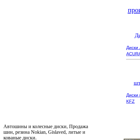
про
Д
Диски
ACUR
шт
Диски
KFZ
Автошины и колесные диски, Продажа
шин, резина Nokian, Gislaved, литые и
кованые диски.