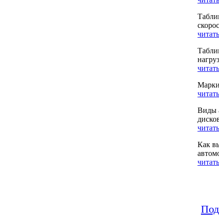
Табли
скоро
читать
Табли
нагру
читать
Марки
читать
Виды 
диско
читать
Как в
автом
читать
Под