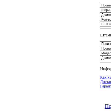
Штамп
Инфо
Как к
Доста
Гаран
По