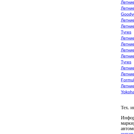
Летни
Летни
Goody
Летни
Летни
Tyres
Летни
Летни
Летние
Летни
Tyres
Летние
Летние
Formu
Летни
Yokoh
Тех. 
Инфор
марки
автом
читать