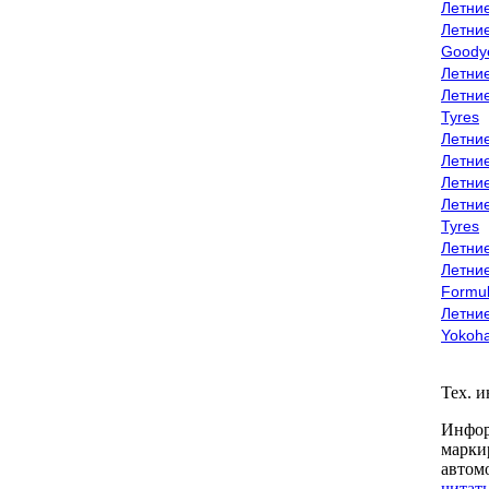
Летни
Летни
Goody
Летни
Летни
Tyres
Летни
Летни
Летние
Летни
Tyres
Летние
Летние
Formu
Летни
Yokoh
Тех. 
Инфор
марки
автом
читать