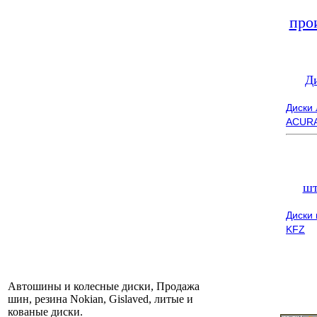
про
Д
Диски
ACUR
шт
Диски
KFZ
Автошины и колесные диски, Продажа
шин, резина Nokian, Gislaved, литые и
кованые диски.