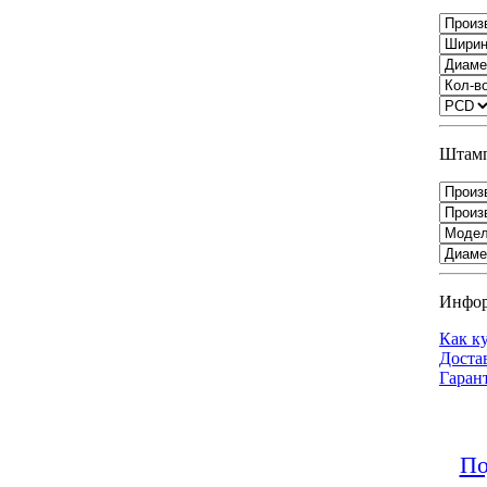
Штамп
Инфо
Как к
Доста
Гаран
По