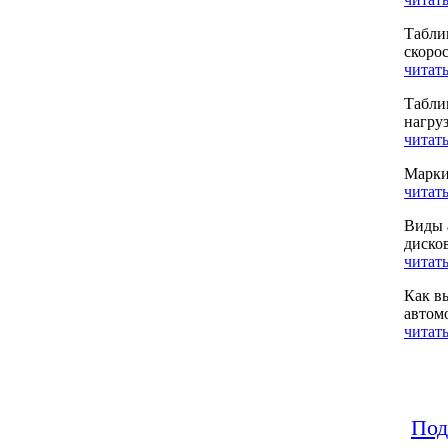
Табли
скоро
читать
Табли
нагру
читать
Марки
читать
Виды 
диско
читать
Как в
автом
читать
Под