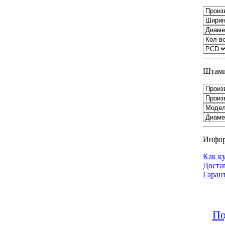
Штамп
Инфо
Как к
Доста
Гаран
По