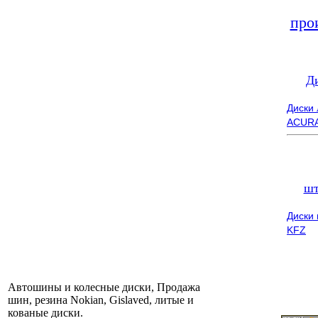
про
Д
Диски
ACUR
шт
Диски
KFZ
Автошины и колесные диски, Продажа
шин, резина Nokian, Gislaved, литые и
кованые диски.