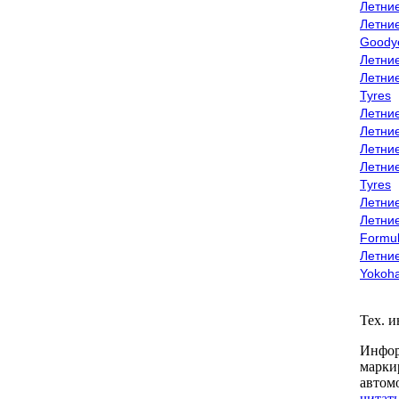
Летни
Летни
Goody
Летни
Летни
Tyres
Летни
Летни
Летние
Летни
Tyres
Летние
Летние
Formu
Летни
Yokoh
Тех. 
Инфор
марки
автом
читать