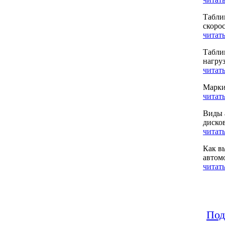
Табли
скоро
читать
Табли
нагру
читать
Марки
читать
Виды 
диско
читать
Как в
автом
читать
Под