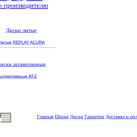
о производителю
Диски литые
 литые REPLAY ACURA
иски штампованые
 штампованые KFZ
Главная
Шины
Диски
Гарантии
Доставка и оп