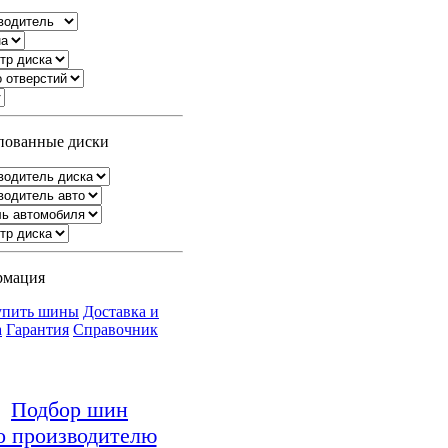
ованные диски
рмация
упить шины
Доставка и
а
Гарантия
Справочник
Подбор шин
о производителю