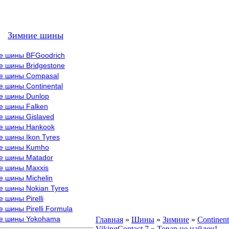
Зимние шины
е шины BFGoodrich
е шины Bridgestone
е шины Compasal
 шины Continental
е шины Dunlop
е шины Falken
е шины Gislaved
е шины Hankook
 шины Ikon Tyres
е шины Kumho
е шины Matador
е шины Maxxis
е шины Michelin
е шины Nokian Tyres
 шины Pirelli
 шины Pirelli Formula
е шины Yokohama
Главная
»
Шины
»
Зимние
»
Continent
VikingContact 7
»
Товар не найден!