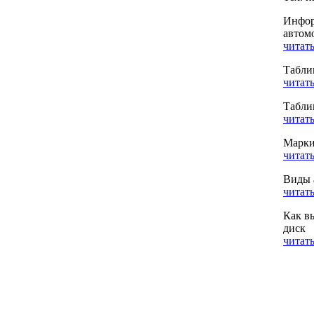
Инфор
автом
читать
Табли
читать
Табли
читать
Марки
читать
Виды 
читать
Как в
диск
читать