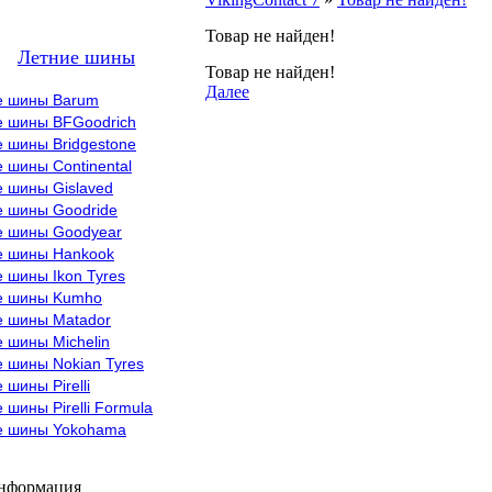
Товар не найден!
Летние шины
Товар не найден!
Далее
е шины Barum
е шины BFGoodrich
 шины Bridgestone
 шины Continental
е шины Gislaved
е шины Goodride
е шины Goodyear
е шины Hankook
 шины Ikon Tyres
е шины Kumho
е шины Matador
 шины Michelin
 шины Nokian Tyres
 шины Pirelli
 шины Pirelli Formula
е шины Yokohama
информация