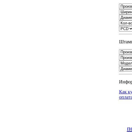
Штамп
Инфо
Как к
оплат
п