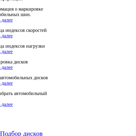
мация о маркировке
обильных шин.
 далее
ца индексов скоростей
 далее
ца индексов нагрузки
 далее
ровка дисков
 далее
автомобильных дисков
 далее
ыбрать автомобильный
 далее
Подбор дисков